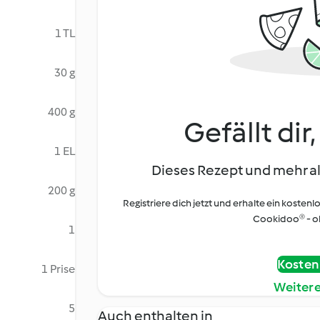
1 TL
30 g
400 g
Gefällt dir
1 EL
Dieses Rezept und mehr al
200 g
Registriere dich jetzt und erhalte ein kostenl
Cookidoo® - oh
1
Kostenl
1 Prise
Weiter
5
Auch enthalten in