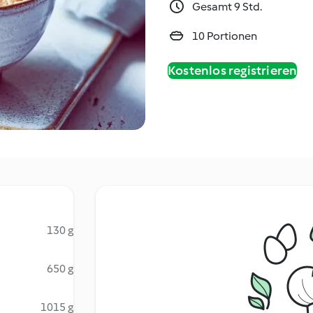
Gesamt 9 Std.
10 Portionen
Kostenlos registrieren
130 g
650 g
1015 g