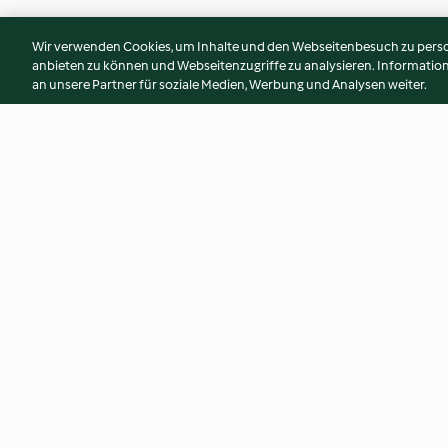
Wir verwenden Cookies, um Inhalte und den Webseitenbesuch zu person
anbieten zu können und Webseitenzugriffe zu analysieren. Informati
an unsere Partner für soziale Medien, Werbung und Analysen weiter.
Schwedenbrot
Zitrus-Kompott
3.9
(16)
3.0
(7)
© Copyright 2026
Nutzungsbedingungen
Datenschutzrichtlinien