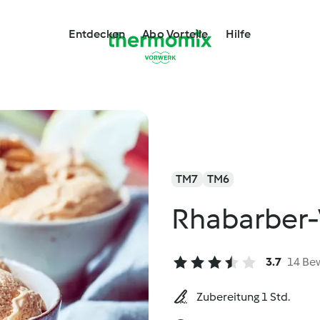
Entdecken
Abo Vorteile
Hilfe
TM7
TM6
Rhabarber-
3.7
14 Be
Zubereitung 1 Std.