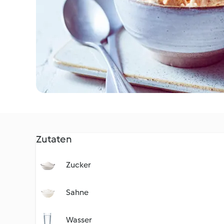
Zutaten
Zucker
Sahne
Wasser