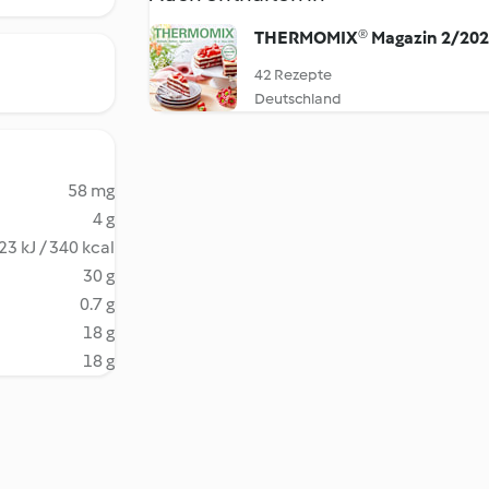
THERMOMIX® Magazin 2/20
42 Rezepte
Deutschland
58 mg
4 g
23 kJ / 340 kcal
30 g
0.7 g
18 g
18 g