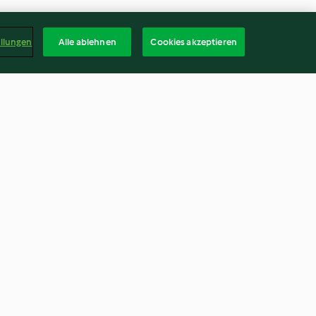
ellungen
Alle ablehnen
Cookies akzeptieren
-Karamell
Schoko-Orangen-Fudge-
Konfekt
4.4
(26)
Deuts
kündigen
Vertrag widerrufen