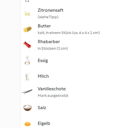
Zitronensaft
(siehe Tipp)
Butter
kalt, in einem Stück (ca. 6 x 4 x 1 cm)
Rhabarber
in Stücken (2 cm)
Essig
Milch
Vanilleschote
Mark ausgekratzt
Salz
Eigelb