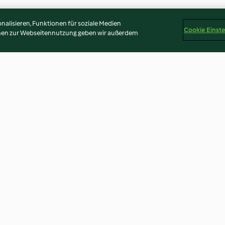
alisieren, Funktionen für soziale Medien
Cookie Einst
onen zur Webseitennutzung geben wir außerdem
Smörrebröd - Smørrebrød
Orangen-Creme
3.2
(5)
2.7
(52)
Disclaimer
Impressum
Cookies
Inhalt melden
Abo 