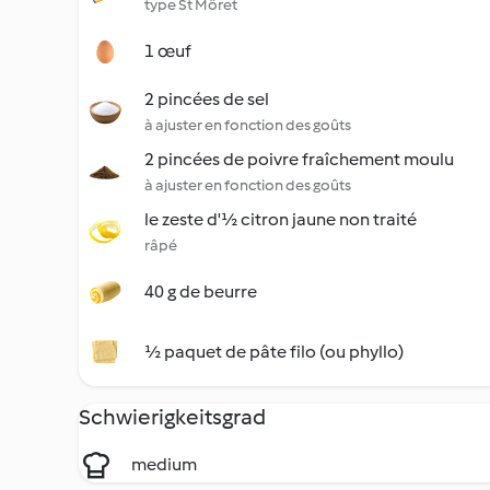
type St Môret
1 œuf
2 pincées de sel
à ajuster en fonction des goûts
2 pincées de poivre fraîchement moulu
à ajuster en fonction des goûts
le zeste d'½ citron jaune non traité
râpé
40 g de beurre
½ paquet de pâte filo (ou phyllo)
Schwierigkeitsgrad
medium