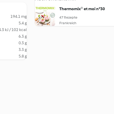
Thermomix® et moi n°30
194.1 mg
47 Rezepte
5.4 g
Frankreich
.3 kJ / 102 kcal
6.3 g
0.3 g
3.3 g
5.8 g