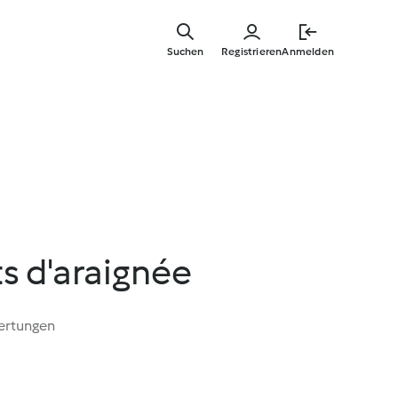
Springe
zum
Suchen
Registrieren
Anmelden
Hauptinha
ts d'araignée
ertungen