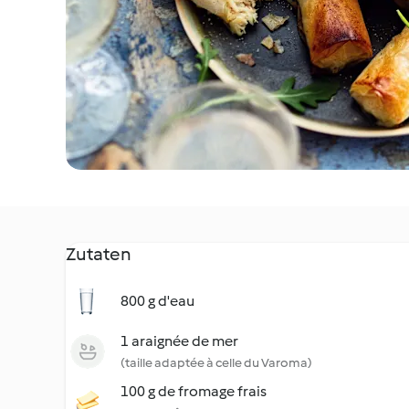
Zutaten
800 g d'eau
1 araignée de mer
(taille adaptée à celle du Varoma)
100 g de fromage frais