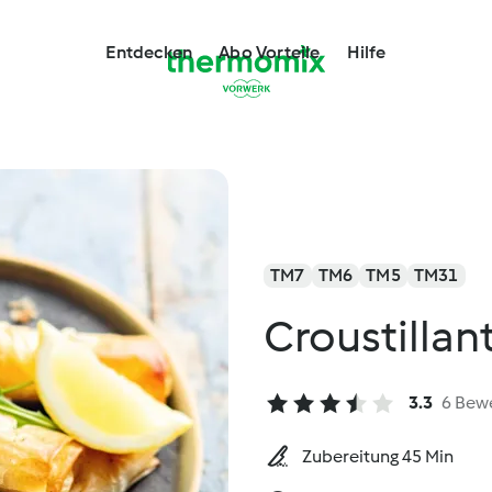
Entdecken
Abo Vorteile
Hilfe
TM7
TM6
TM5
TM31
Croustillan
3.3
6 Bew
Zubereitung 45 Min