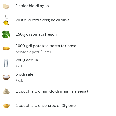
1 spicchio di aglio
20 g olio extravergine di oliva
150 g di spinaci freschi
1000 g di patate a pasta farinosa
pelate e a pezzi (1 cm)
280 g acqua
+ q.b.
5 g di sale
+ q.b.
1 cucchiaio di amido di mais (maizena)
1 cucchiaio di senape di Digione