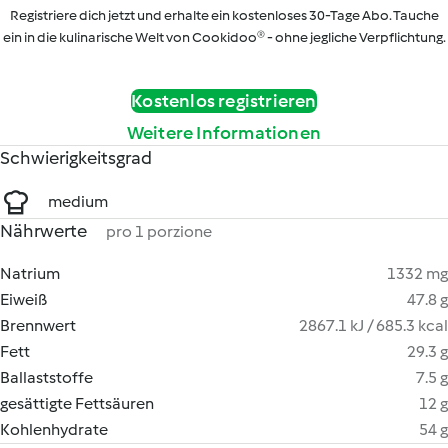
Registriere dich jetzt und erhalte ein kostenloses 30-Tage Abo. Tauche
ein in die kulinarische Welt von Cookidoo® - ohne jegliche Verpflichtung.
Kostenlos registrieren
Weitere Informationen
Schwierigkeitsgrad
medium
Nährwerte
pro 1 porzione
Natrium
1332 mg
Eiweiß
47.8 g
Brennwert
2867.1 kJ / 685.3 kcal
Fett
29.3 g
Ballaststoffe
7.5 g
gesättigte Fettsäuren
12 g
Kohlenhydrate
54 g