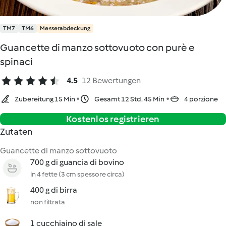
TM7
TM6
Messerabdeckung
Guancette di manzo sottovuoto con purè e
spinaci
4.5
12 Bewertungen
Zubereitung 15 Min
Gesamt 12 Std. 45 Min
4 porzione
Kostenlos registrieren
Zutaten
Guancette di manzo sottovuoto
700 g di guancia di bovino
in 4 fette (3 cm spessore circa)
400 g di birra
non filtrata
1 cucchiaino di sale