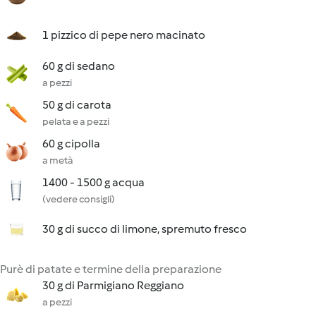
1 pizzico di pepe nero macinato
60 g di sedano
a pezzi
50 g di carota
pelata e a pezzi
60 g cipolla
a metà
1400 - 1500 g acqua
(vedere consigli)
30 g di succo di limone, spremuto fresco
Purè di patate e termine della preparazione
30 g di Parmigiano Reggiano
a pezzi