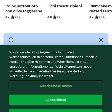
Polpo sottovuoto
Fichi freschi ripieni
Plumcake m
con olive taggiasche
datteri senz
4.6
(29)
4.8
(9)
4.6
(21)
© Copyright 2026
Nutzungsbedingungen
Wir verwenden Cookies, um Inhalte und den
Webseitenbesuch zu personalisieren, Funktionen für soziale
Datenschutzrichtlinien
Medien anbieten zu können und Webseitenzugriffe zu
Disclaimer
analysieren. Informationen zur Webseitennutzung geben
Impressum
wir außerdem an unsere Partner für soziale Medien,
Werbung und Analysen weiter.
Cookies
Inhalt melden
Cookie Einstellungen
Abo kündigen
Vertrag widerrufen
Alle ablehnen
Erklärung zur Barrierefreiheit