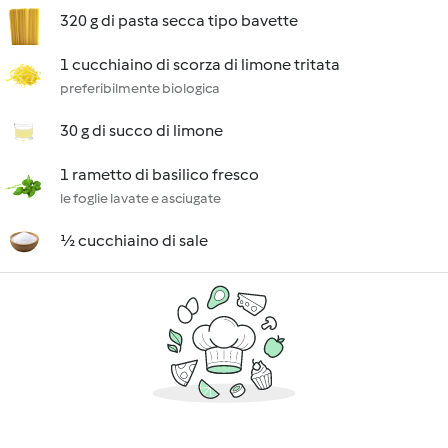
320 g di pasta secca tipo bavette
1 cucchiaino di scorza di limone tritata
preferibilmente biologica
30 g di succo di limone
1 rametto di basilico fresco
le foglie lavate e asciugate
½ cucchiaino di sale