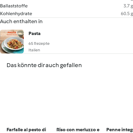
Ballaststoffe
3.7 g
Kohlenhydrate
60.5 g
Auch enthalten in
Pasta
65 Rezepte
Italien
Das könnte dir auch gefallen
Farfalle al pesto di
Riso con merluzzo e
Penne integr