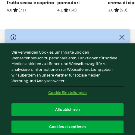
frutta secca e caprino
pomodori
crema di cip
sesamo
4.0
(71)
4.1
(30)
3.0
(20)
© Copyright 2026
Nutzungsbedingungen
Wir verwenden Cookies, um Inhalte und den
Webseitenbesuch zu personalisieren, Funktionen für soziale
Datenschutzrichtlinien
Medien anbieten zu können und Webseitenzugriffe zu
Disclaimer
analysieren. Informationen zur Webseitennutzung geben
Impressum
wir außerdem an unsere Partner für soziale Medien,
Werbung und Analysen weiter.
Cookies
Inhalt melden
Cookie Einstellungen
Abo kündigen
Vertrag widerrufen
Alle ablehnen
Erklärung zur Barrierefreiheit
Deutsch
Cookies akzeptieren