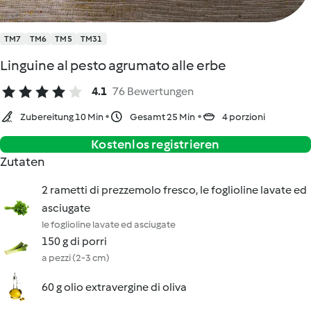
TM7
TM6
TM5
TM31
Linguine al pesto agrumato alle erbe
4.1
76 Bewertungen
Zubereitung 10 Min
Gesamt 25 Min
4 porzioni
Kostenlos registrieren
Zutaten
2 rametti di prezzemolo fresco, le foglioline lavate ed
asciugate
le foglioline lavate ed asciugate
150 g di porri
a pezzi (2-3 cm)
60 g olio extravergine di oliva