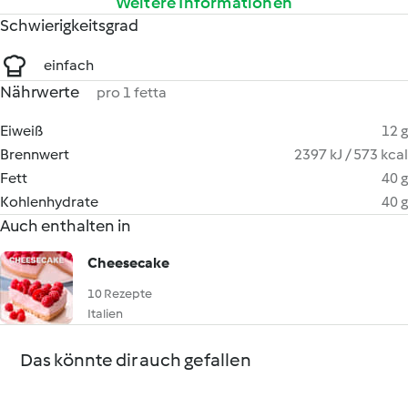
Weitere Informationen
Schwierigkeitsgrad
einfach
Nährwerte
pro 1 fetta
Eiweiß
12 g
Brennwert
2397 kJ / 573 kcal
Fett
40 g
Kohlenhydrate
40 g
Auch enthalten in
Cheesecake
10 Rezepte
Italien
Das könnte dir auch gefallen