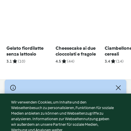
Gelato fiordilatte
Cheesecake ai due
Ciambellone
senza lattosio
cioccolati e fragole
cereali
3.1
(10)
4.5
(44)
3.4
(14)
© Copyright 2026
Nutzungsbedingungen
Wir verwenden Cookies, um Inhalte und den
Webseitenbesuch zu personalisieren, Funktionen für soziale
Datenschutzrichtlinien
Medien anbieten zu können und Webseitenzugriffe zu
Disclaimer
analysieren. Informationen zur Webseitennutzung geben
Impressum
wir außerdem an unsere Partner für soziale Medien,
Werbung und Analysen weiter.