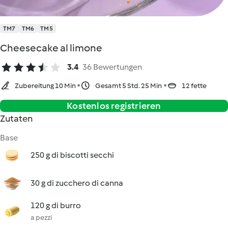
TM7
TM6
TM5
Cheesecake al limone
3.4
36 Bewertungen
Zubereitung 10 Min
Gesamt 5 Std. 25 Min
12 fette
Kostenlos registrieren
Zutaten
Base
250 g di biscotti secchi
30 g di zucchero di canna
120 g di burro
a pezzi