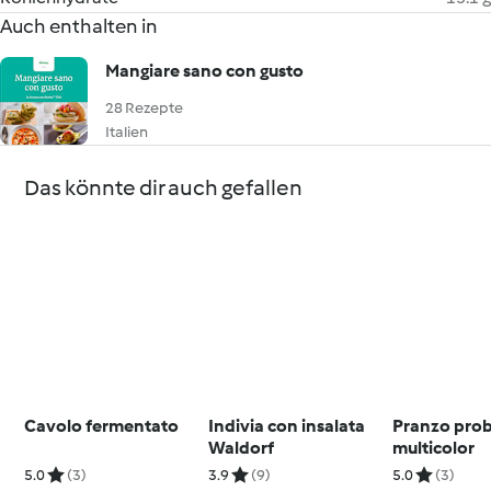
Auch enthalten in
Mangiare sano con gusto
28 Rezepte
Italien
Das könnte dir auch gefallen
Cavolo fermentato
Indivia con insalata
Pranzo prob
Waldorf
multicolor
5.0
(3)
3.9
(9)
5.0
(3)