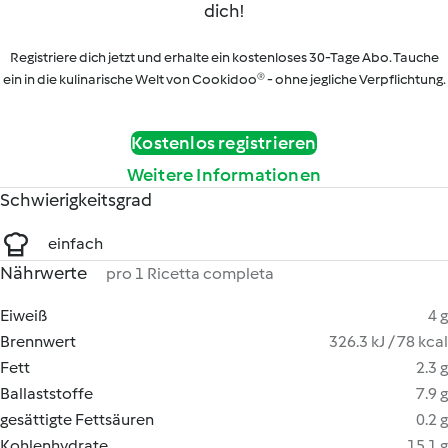
dich!
Registriere dich jetzt und erhalte ein kostenloses 30-Tage Abo. Tauche
ein in die kulinarische Welt von Cookidoo® - ohne jegliche Verpflichtung.
Kostenlos registrieren
Weitere Informationen
Schwierigkeitsgrad
einfach
Nährwerte
pro 1 Ricetta completa
Eiweiß
4 g
Brennwert
326.3 kJ / 78 kcal
Fett
2.3 g
Ballaststoffe
7.9 g
gesättigte Fettsäuren
0.2 g
Kohlenhydrate
15.1 g