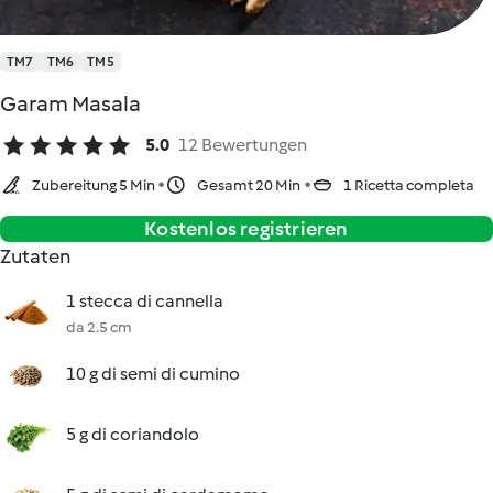
TM7
TM6
TM5
Garam Masala
5.0
12 Bewertungen
Zubereitung 5 Min
Gesamt 20 Min
1 Ricetta completa
Kostenlos registrieren
Zutaten
1 stecca di cannella
da 2.5 cm
10 g di semi di cumino
5 g di coriandolo