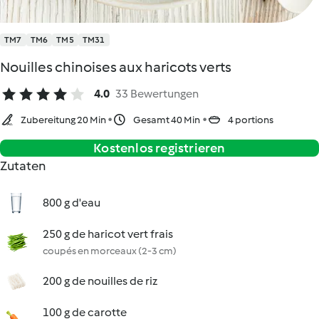
TM7
TM6
TM5
TM31
Nouilles chinoises aux haricots verts
4.0
33 Bewertungen
Zubereitung 20 Min
Gesamt 40 Min
4 portions
Kostenlos registrieren
Zutaten
800 g d'eau
250 g de haricot vert frais
coupés en morceaux (2-3 cm)
200 g de nouilles de riz
100 g de carotte