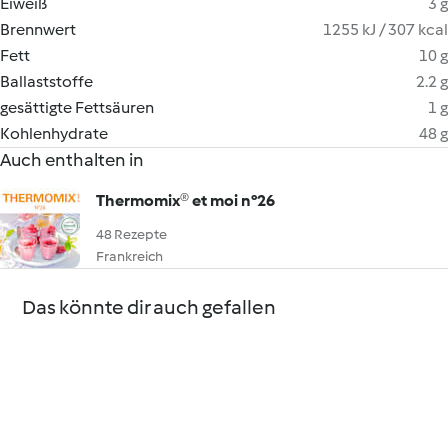
Eiweiß
3 g
Brennwert
1255 kJ / 307 kcal
Fett
10 g
Ballaststoffe
2.2 g
gesättigte Fettsäuren
1 g
Kohlenhydrate
48 g
Auch enthalten in
Thermomix® et moi n°26
48 Rezepte
Frankreich
Das könnte dir auch gefallen