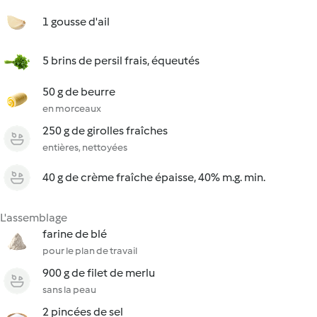
1 gousse d'ail
5 brins de persil frais, équeutés
50 g de beurre
en morceaux
250 g de girolles fraîches
entières, nettoyées
40 g de crème fraîche épaisse, 40% m.g. min.
L'assemblage
farine de blé
pour le plan de travail
900 g de filet de merlu
sans la peau
2 pincées de sel