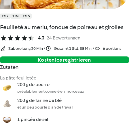
TM7
TM6
TM5
Feuilleté au merlu, fondue de poireau et girolles
4.3
24 Bewertungen
Zubereitung 20 Min
Gesamt 1 Std. 35 Min
6 portions
Kostenlos registrieren
Zutaten
La pâte feuilletée
200 g de beurre
préalablement congelé en morceaux
200 g de farine de blé
et un peu pour le plan de travail
1 pincée de sel