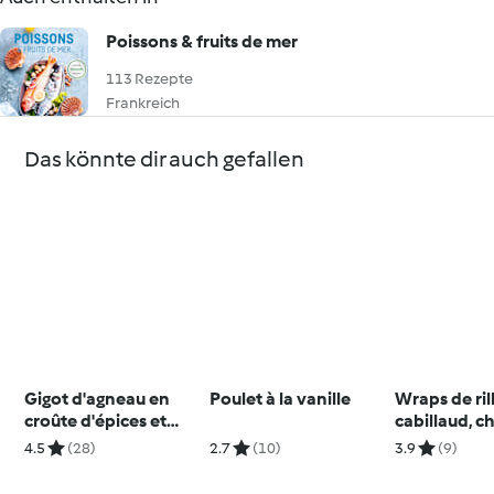
Poissons & fruits de mer
113 Rezepte
Frankreich
Das könnte dir auch gefallen
Gigot d'agneau en
Poulet à la vanille
Wraps de ril
croûte d'épices et
cabillaud, c
légumes de
roquette et
4.5
(28)
2.7
(10)
3.9
(9)
printemps
curry-ging