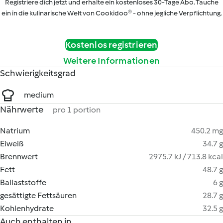
Registriere dich jetzt und erhalte ein kostenloses 30-Tage Abo. Tauche
ein in die kulinarische Welt von Cookidoo® - ohne jegliche Verpflichtung.
Kostenlos registrieren
Weitere Informationen
Schwierigkeitsgrad
medium
Nährwerte
pro 1 portion
Natrium
450.2 mg
Eiweiß
34.7 g
Brennwert
2975.7 kJ / 713.8 kcal
Fett
48.7 g
Ballaststoffe
6 g
gesättigte Fettsäuren
28.7 g
Kohlenhydrate
32.5 g
Auch enthalten in