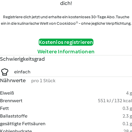
dich!
Registriere dich jetzt und erhalte ein kostenloses 30-Tage Abo. Tauche
ein in die kulinarische Welt von Cookidoo® - ohne jegliche Verpflichtung.
Kostenlos registrieren
Weitere Informationen
Schwierigkeitsgrad
einfach
Nährwerte
pro 1 Stück
Eiweiß
4 g
Brennwert
551 kJ / 132 kcal
Fett
0.3 g
Ballaststoffe
2.3 g
gesättigte Fettsäuren
0.1 g
Kohlenhydrate
28 g