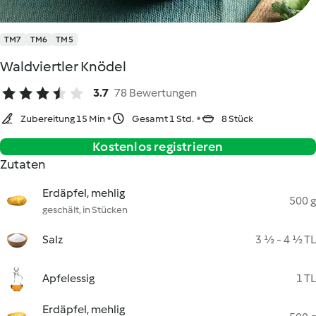
TM7
TM6
TM5
Waldviertler Knödel
3.7
78 Bewertungen
Zubereitung 15 Min
Gesamt 1 Std.
8 Stück
Kostenlos registrieren
Zutaten
Erdäpfel, mehlig
500 g
geschält, in Stücken
Salz
3 ½ - 4 ½ TL
Apfelessig
1 TL
Erdäpfel, mehlig