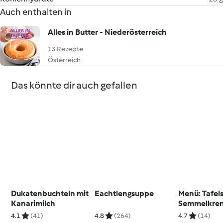
Auch enthalten in
Alles in Butter - Niederösterreich
13 Rezepte
Österreich
Das könnte dir auch gefallen
Dukatenbuchteln mit
Eachtlengsuppe
Menü: Tafels
Kanarimilch
Semmelkren
Schnittlauc
4.1
(41)
4.8
(264)
4.7
(14)