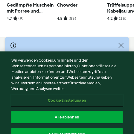
Gedämpfte Muscheln
Chowder
Trüffelsupp
mit Porree und
Kabeljau un
Kokos-Sauce
Cashewbrös
4.7
(9)
4.5
(83)
4.2
(15)
© Copyright 2026
Nutzungsbedingungen
Wir verwenden Cookies, um Inhalte und den
Webseitenbesuch zu personalisieren, Funktionen für soziale
Datenschutzrichtlinien
Medien anbieten zu können und Webseitenzugriffe zu
Disclaimer
analysieren. Informationen zur Webseitennutzung geben
Impressum
wir außerdem an unsere Partner für soziale Medien,
Werbung und Analysen weiter.
Cookies
Inhalt melden
Cookie Einstellungen
Abo kündigen
Vertrag widerrufen
Alle ablehnen
Erklärung zur Barrierefreiheit
Deutsch