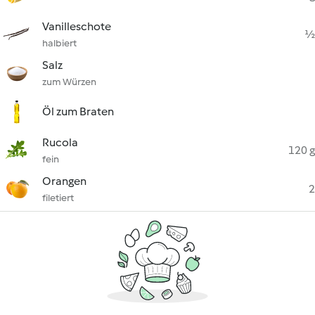
Vanilleschote
½
halbiert
Salz
zum Würzen
Öl zum Braten
Rucola
120 g
fein
Orangen
2
filetiert