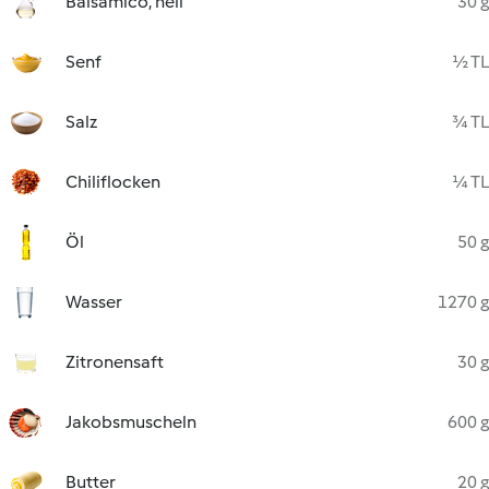
Balsamico, hell
30 g
Senf
½ TL
Salz
¾ TL
Chiliflocken
¼ TL
Öl
50 g
Wasser
1270 g
Zitronensaft
30 g
Jakobsmuscheln
600 g
Butter
20 g