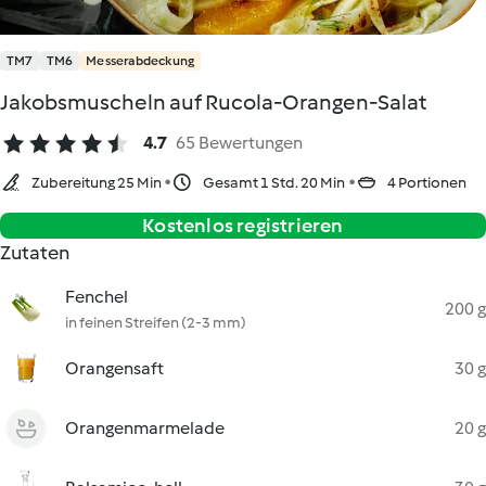
TM7
TM6
Messerabdeckung
Jakobsmuscheln auf Rucola-Orangen-Salat
4.7
65 Bewertungen
Zubereitung 25 Min
Gesamt 1 Std. 20 Min
4 Portionen
Kostenlos registrieren
Zutaten
Fenchel
200 g
in feinen Streifen (2-3 mm)
Orangensaft
30 g
Orangenmarmelade
20 g