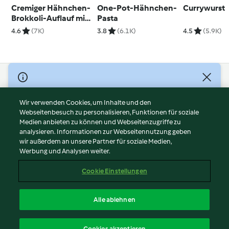
Cremiger Hähnchen-
One-Pot-Hähnchen-
Currywurst
Brokkoli-Auflauf mit
Pasta
Nudeln
4.6
(7K)
3.8
(6.1K)
4.5
(5.9K)
© Copyright 2026
Nutzungsbedingungen
Wir verwenden Cookies, um Inhalte und den
Webseitenbesuch zu personalisieren, Funktionen für soziale
Datenschutzrichtlinien
Medien anbieten zu können und Webseitenzugriffe zu
Disclaimer
analysieren. Informationen zur Webseitennutzung geben
Impressum
wir außerdem an unsere Partner für soziale Medien,
Werbung und Analysen weiter.
Cookies
Inhalt melden
Cookie Einstellungen
Abo kündigen
Vertrag widerrufen
Alle ablehnen
Erklärung zur Barrierefreiheit
Deutsch
Cookies akzeptieren