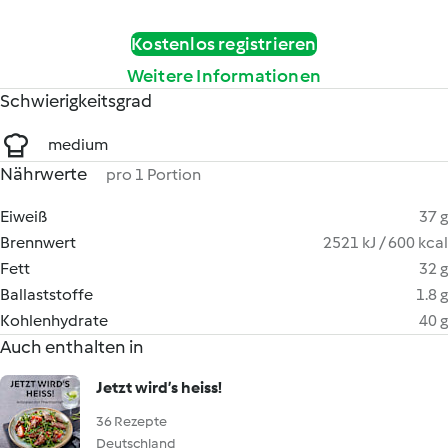
Kostenlos registrieren
Weitere Informationen
Schwierigkeitsgrad
medium
Nährwerte
pro 1 Portion
Eiweiß
37 g
Brennwert
2521 kJ / 600 kcal
Fett
32 g
Ballaststoffe
1.8 g
Kohlenhydrate
40 g
Auch enthalten in
Jetzt wird’s heiss!
36 Rezepte
Deutschland