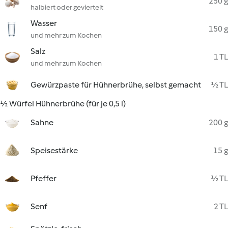
250 g
halbiert oder geviertelt
Wasser
150 g
und mehr zum Kochen
Salz
1 TL
und mehr zum Kochen
Gewürzpaste für Hühnerbrühe, selbst gemacht
½ TL
½ Würfel Hühnerbrühe (für je 0,5 l)
Sahne
200 g
Speisestärke
15 g
Pfeffer
½ TL
Senf
2 TL