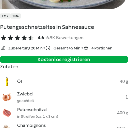
TM7
TM6
Putengeschnetzeltes in Sahnesauce
4.6
6.9K Bewertungen
Zubereitung 20 Min
Gesamt 45 Min
4 Portionen
Kostenlos registrieren
Zutaten
Öl
40 g
Zwiebel
1
geachtelt
Putenschnitzel
400 g
in Streifen (ca. 1 x 3 cm)
Champignons