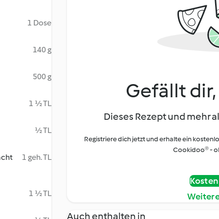
1 Dose
140 g
500 g
Gefällt dir
1 ½ TL
Dieses Rezept und mehr al
½ TL
Registriere dich jetzt und erhalte ein kostenl
Cookidoo® - oh
acht
1 geh. TL
Kostenl
1 ½ TL
Weiter
Auch enthalten in