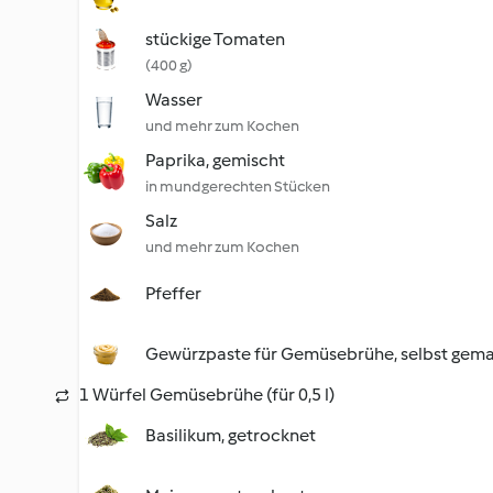
stückige Tomaten
(400 g)
Wasser
und mehr zum Kochen
Paprika, gemischt
in mundgerechten Stücken
Salz
und mehr zum Kochen
Pfeffer
Gewürzpaste für Gemüsebrühe, selbst gem
1 Würfel Gemüsebrühe (für 0,5 l)
Basilikum, getrocknet