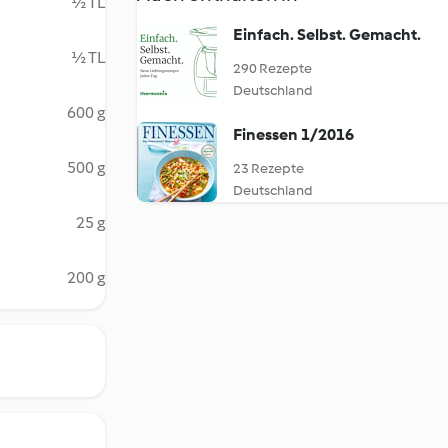
½ TL
Einfach. Selbst. Gemacht.
½ TL
290 Rezepte
Deutschland
600 g
Finessen 1/2016
500 g
23 Rezepte
Deutschland
25 g
200 g