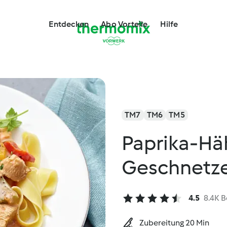
Entdecken
Abo Vorteile
Hilfe
TM7
TM6
TM5
Paprika-H
Geschnetze
4.5
8.4K 
Zubereitung 20 Min