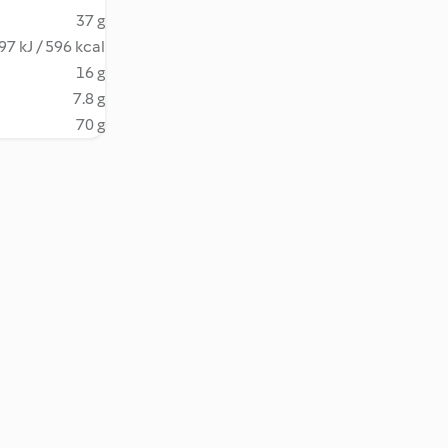
37 g
97 kJ / 596 kcal
16 g
7.8 g
70 g