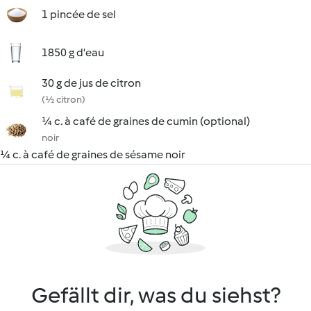
1 pincée de sel
1850 g d'eau
30 g de jus de citron
(½ citron)
¼ c. à café de graines de cumin (optional)
noir
¼ c. à café de graines de sésame noir
Gefällt dir, was du siehst?