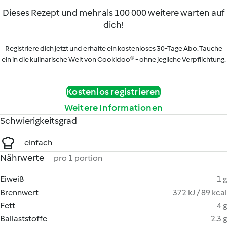
Dieses Rezept und mehr als 100 000 weitere warten auf
dich!
Registriere dich jetzt und erhalte ein kostenloses 30-Tage Abo. Tauche
ein in die kulinarische Welt von Cookidoo® - ohne jegliche Verpflichtung.
Kostenlos registrieren
Weitere Informationen
Schwierigkeitsgrad
einfach
Nährwerte
pro 1 portion
Eiweiß
1 g
Brennwert
372 kJ / 89 kcal
Fett
4 g
Ballaststoffe
2.3 g