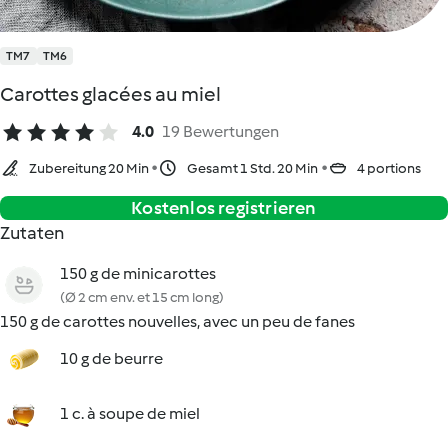
TM7
TM6
Carottes glacées au miel
4.0
19 Bewertungen
Zubereitung 20 Min
Gesamt 1 Std. 20 Min
4 portions
Kostenlos registrieren
Zutaten
150 g de minicarottes
(Ø 2 cm env. et 15 cm long)
150 g de carottes nouvelles, avec un peu de fanes
10 g de beurre
1 c. à soupe de miel