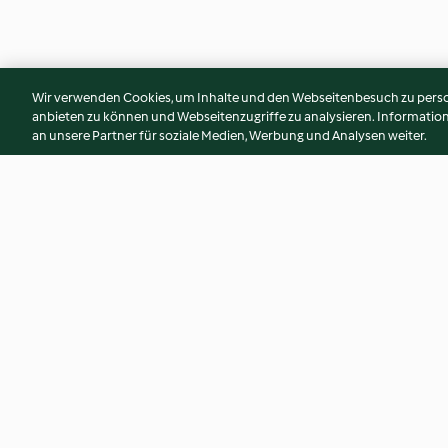
Wir verwenden Cookies, um Inhalte und den Webseitenbesuch zu person
anbieten zu können und Webseitenzugriffe zu analysieren. Informati
an unsere Partner für soziale Medien, Werbung und Analysen weiter.
Bällchen mit Gemüse-Schatz
Gemüse-Tomatenre
Erbsen und Mais
3.9
(22)
2.6
(79)
© Copyright 2026