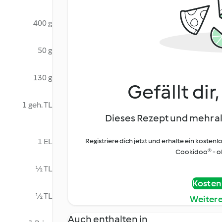
400 g
50 g
130 g
Gefällt dir
1 geh. TL
Dieses Rezept und mehr al
1 EL
Registriere dich jetzt und erhalte ein kostenl
Cookidoo® - oh
½ TL
Kostenl
½ TL
Weiter
Auch enthalten in