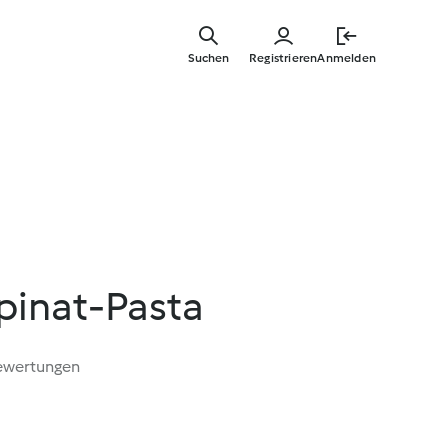
Springe
zum
Suchen
Registrieren
Anmelden
Hauptinha
inat-Pasta
ewertungen