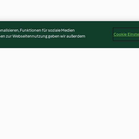
alisieren, Funktionen für soziale Medien
Cookie Einst
onen zur Webseitennutzung geben wir außerdem
is mit
Gemüse-Tomatenreis mit
Lauch-Penne-P
Bohnen
2.9
(81)
4.0
(506)