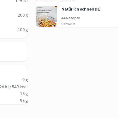
1 Prise
Natürlich schnell DE
200 g
44 Rezepte
Schweiz
100 g
9 g
26 kJ / 549 kcal
15 g
93 g