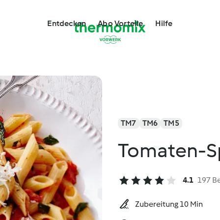
Entdecken
Abo Vorteile
Hilfe
TM7
TM6
TM5
Tomaten-Sp
4.1
197 B
Zubereitung 10 Min