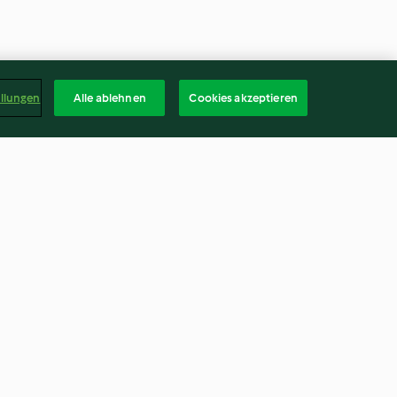
ellungen
Alle ablehnen
Cookies akzeptieren
ot
Linguine mit Zitronen-Kräuter-
Pesto
3.3
(115)