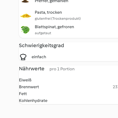
Pfeffer, gemahlen
Pasta, trocken
glutenfrei (Trockenprodukt)
Blattspinat, gefroren
aufgetaut
Schwierigkeitsgrad
einfach
Nährwerte
pro 1 Portion
Eiweiß
Brennwert
23
Fett
Kohlenhydrate