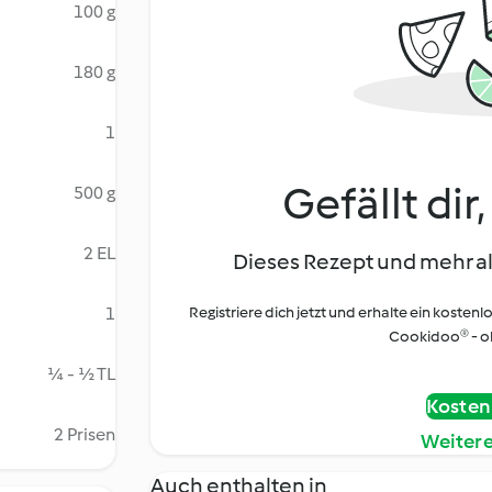
100 g
180 g
1
Gefällt dir
500 g
2 EL
Dieses Rezept und mehr al
1
Registriere dich jetzt und erhalte ein kostenl
Cookidoo® - oh
¼ - ½ TL
Kostenl
2 Prisen
Weiter
Auch enthalten in