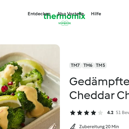
Entdecken
Abo Vorteile
Hilfe
TM7
TM6
TM5
Gedämpfter
Cheddar Ch
4.2
51 Be
Zubereitung 20 Min