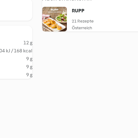
RUPP
21 Rezepte
Österreich
12 g
04 kJ / 168 kcal
9 g
9 g
9 g