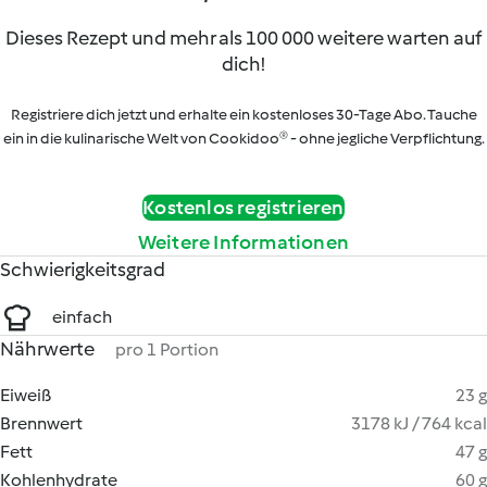
Dieses Rezept und mehr als 100 000 weitere warten auf
dich!
Registriere dich jetzt und erhalte ein kostenloses 30-Tage Abo. Tauche
ein in die kulinarische Welt von Cookidoo® - ohne jegliche Verpflichtung.
Kostenlos registrieren
Weitere Informationen
Schwierigkeitsgrad
einfach
Nährwerte
pro 1 Portion
Eiweiß
23 g
Brennwert
3178 kJ / 764 kcal
Fett
47 g
Kohlenhydrate
60 g