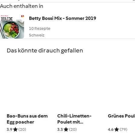
Auch enthalten in
Betty Bossi Mix - Sommer 2019
10 Rezepte
Schweiz
Das könnte dir auch gefallen
Bao-Buns aus dem
Chili-Limetten-
Grünes Poul
Egg poacher
Poulet mit
Blumenkohlreis
3.9
(20)
3.3
(20)
4.6
(79)