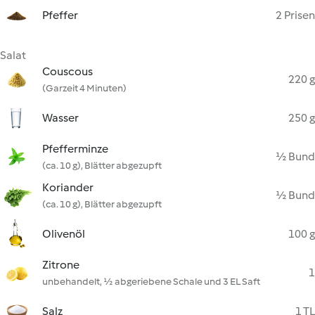
Pfeffer
2 Prisen
Salat
Couscous
220 g
(Garzeit 4 Minuten)
Wasser
250 g
Pfefferminze
½ Bund
(ca. 10 g), Blätter abgezupft
Koriander
½ Bund
(ca. 10 g), Blätter abgezupft
Olivenöl
100 g
Zitrone
1
unbehandelt, ½ abgeriebene Schale und 3 EL Saft
Salz
1 TL