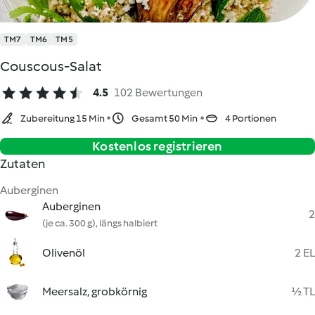
TM7
TM6
TM5
Couscous-Salat
4.5
102 Bewertungen
Zubereitung 15 Min
Gesamt 50 Min
4 Portionen
Kostenlos registrieren
Zutaten
Auberginen
Auberginen
2
(je ca. 300 g), längs halbiert
Olivenöl
2 EL
Meersalz, grobkörnig
½ TL