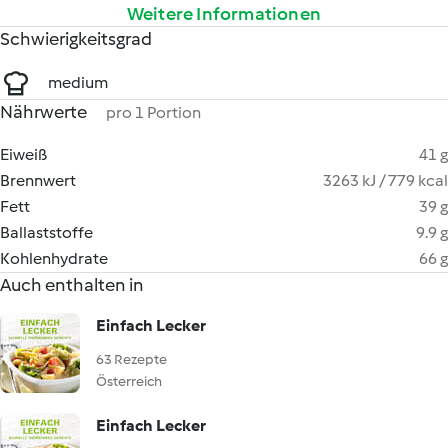
Weitere Informationen
Schwierigkeitsgrad
medium
Nährwerte
pro 1 Portion
Eiweiß
41 g
Brennwert
3263 kJ / 779 kcal
Fett
39 g
Ballaststoffe
9.9 g
Kohlenhydrate
66 g
Auch enthalten in
Einfach Lecker
63 Rezepte
Österreich
Einfach Lecker