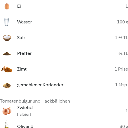
Ei
1
Wasser
100 g
Salz
1 ½ TL
Pfeffer
¼ TL
Zimt
1 Prise
gemahlener Koriander
1 Msp.
Tomatenbulgur und Hackbällchen
Zwiebel
1
halbiert
Olivenöl
30 g