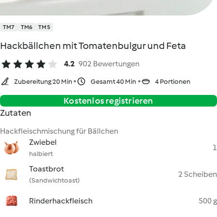
TM7
TM6
TM5
Hackbällchen mit Tomatenbulgur und Feta
4.2
902 Bewertungen
Zubereitung 20 Min
Gesamt 40 Min
4 Portionen
Kostenlos registrieren
Zutaten
Hackfleischmischung für Bällchen
Zwiebel
1
halbiert
Toastbrot
2 Scheiben
(Sandwichtoast)
Rinderhackfleisch
500 g