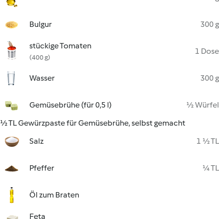
Bulgur
300 g
stückige Tomaten
1 Dose
(400 g)
Wasser
300 g
Gemüsebrühe (für 0,5 l)
½ Würfel
½ TL Gewürzpaste für Gemüsebrühe, selbst gemacht
Salz
1 ½ TL
Pfeffer
¼ TL
Öl zum Braten
Feta