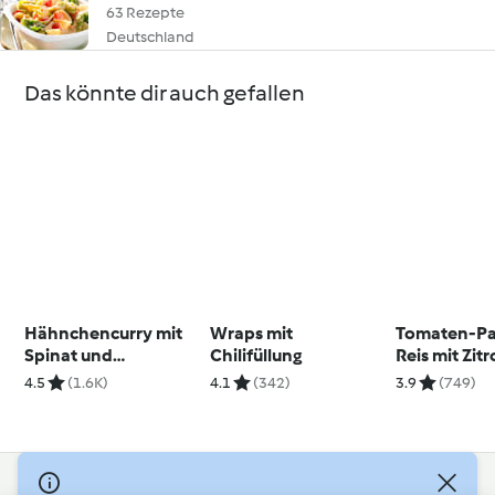
63 Rezepte
Deutschland
Das könnte dir auch gefallen
Hähnchencurry mit
Wraps mit
Tomaten-Pa
Spinat und
Chilifüllung
Reis mit Zit
Basmatireis
Basilikum-
4.5
(1.6K)
4.1
(342)
3.9
(749)
© Copyright 2026