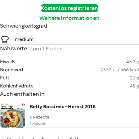
Kostenlos registrieren
Weitere Informationen
Schwierigkeitsgrad
medium
Nährwerte
pro 1 Portion
Eiweiß
43.2 g
Brennwert
2377 kJ / 566 kcal
Fett
21 g
Kohlenhydrate
48 g
Auch enthalten in
Betty Bossi mix - Herbst 2018
6 Rezepte
Schweiz