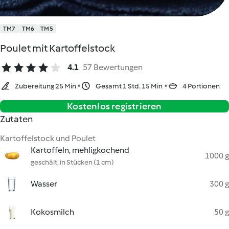
TM7
TM6
TM5
Poulet mit Kartoffelstock
4.1
57 Bewertungen
Zubereitung 25 Min
Gesamt 1 Std. 15 Min
4 Portionen
Kostenlos registrieren
Zutaten
Kartoffelstock und Poulet
Kartoffeln, mehligkochend
1000 g
geschält, in Stücken (1 cm)
Wasser
300 g
Kokosmilch
50 g