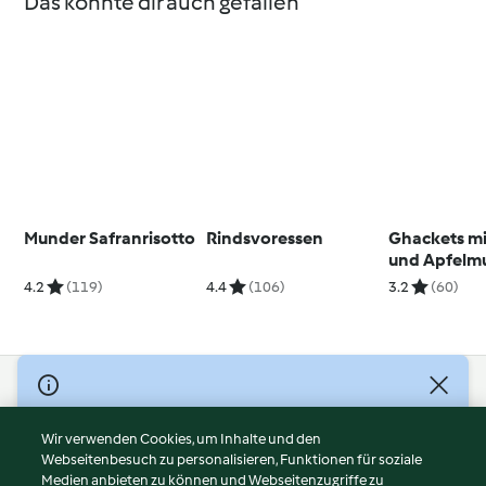
Das könnte dir auch gefallen
Munder Safranrisotto
Rindsvoressen
Ghackets mi
und Apfelm
4.2
(119)
4.4
(106)
3.2
(60)
© Copyright 2026
Nutzungsbedingungen
Wir verwenden Cookies, um Inhalte und den
Webseitenbesuch zu personalisieren, Funktionen für soziale
Datenschutzrichtlinien
Medien anbieten zu können und Webseitenzugriffe zu