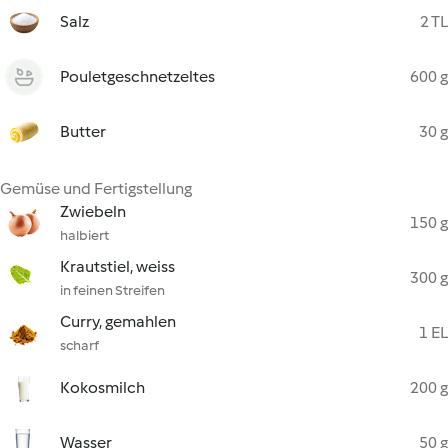
Salz
2 TL
Pouletgeschnetzeltes
600 g
Butter
30 g
Gemüse und Fertigstellung
Zwiebeln
150 g
halbiert
Krautstiel, weiss
300 g
in feinen Streifen
Curry, gemahlen
1 EL
scharf
Kokosmilch
200 g
Wasser
50 g