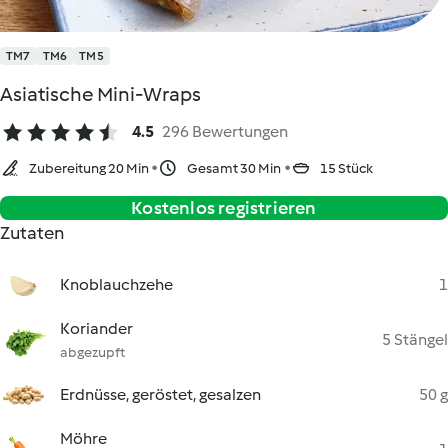
TM7
TM6
TM5
Asiatische Mini-Wraps
4.5
296 Bewertungen
Zubereitung 20 Min
Gesamt 30 Min
15 Stück
Kostenlos registrieren
Zutaten
Knoblauchzehe
1
Koriander
5 Stängel
abgezupft
Erdnüsse, geröstet, gesalzen
50 g
Möhre