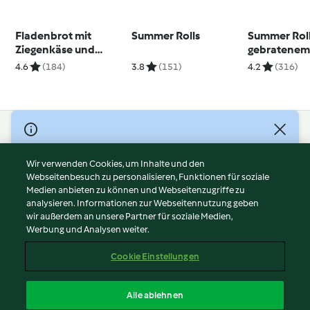
Fladenbrot mit
Summer Rolls
Summer Roll
Ziegenkäse und
gebratene
karamellisierten
Hähnchen
4.6
(184)
3.8
(151)
4.2
(316)
Zwiebeln
© Copyright 2026
Nutzungsbedingungen
Wir verwenden Cookies, um Inhalte und den
Webseitenbesuch zu personalisieren, Funktionen für soziale
Datenschutzrichtlinien
Medien anbieten zu können und Webseitenzugriffe zu
Disclaimer
analysieren. Informationen zur Webseitennutzung geben
Impressum
wir außerdem an unsere Partner für soziale Medien,
Werbung und Analysen weiter.
Cookies
Inhalt melden
Cookie Einstellungen
Abo kündigen
Vertrag widerrufen
Alle ablehnen
Erklärung zur Barrierefreiheit