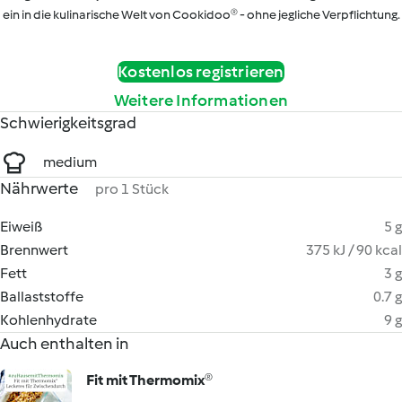
ein in die kulinarische Welt von Cookidoo® - ohne jegliche Verpflichtung.
Kostenlos registrieren
Weitere Informationen
Schwierigkeitsgrad
medium
Nährwerte
pro 1 Stück
Eiweiß
5 g
Brennwert
375 kJ / 90 kcal
Fett
3 g
Ballaststoffe
0.7 g
Kohlenhydrate
9 g
Auch enthalten in
Fit mit Thermomix®