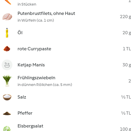
1
in Stücken
Putenbrustfilets, ohne Haut
220 g
in Würfeln (ca. 1 cm)
Öl
20 g
rote Currypaste
1 TL
Ketjap Manis
30 g
Frühlingszwiebeln
2
in dünnen Röllchen (ca. 5 mm)
Salz
½ TL
Pfeffer
½ TL
Eisbergsalat
100 g