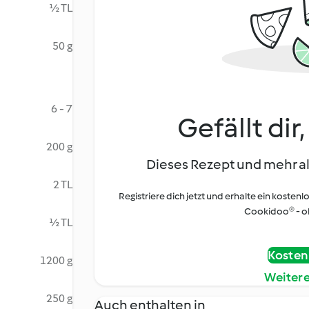
½ TL
50 g
6 - 7
Gefällt dir
200 g
Dieses Rezept und mehr al
2 TL
Registriere dich jetzt und erhalte ein kostenl
Cookidoo® - oh
½ TL
Kostenl
1200 g
Weiter
250 g
Auch enthalten in