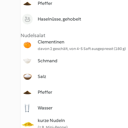
Pfeffer
Haselnüsse, gehobelt
Nudelsalat
Clementinen
davon 2 geschält, von 4-5 Saft ausgepresst (180 g)
Schmand
Salz
Pfeffer
Wasser
kurze Nudeln
(z.B. Mini-Penne)