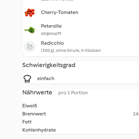
Cherry-Tomaten
Petersilie
abgezupft
Radicchio
(300 g), ohne Strunk, in Stücken
Schwierigkeitsgrad
einfach
Nährwerte
pro 1 Portion
Eiweiß
Brennwert
24
Fett
Kohlenhydrate