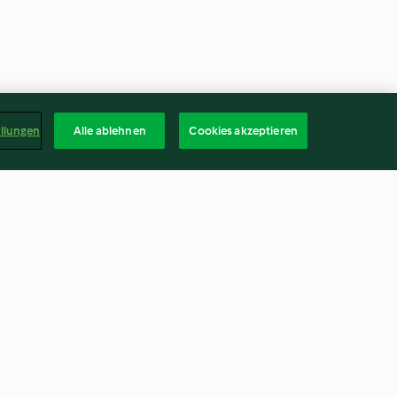
ellungen
Alle ablehnen
Cookies akzeptieren
Kartoffelsalat mit Manchego
und Spargel
3.6
(28)