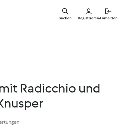
Springe
zum
Suchen
Registrieren
Anmelden
Hauptinha
mit Radicchio und
Knusper
ertungen