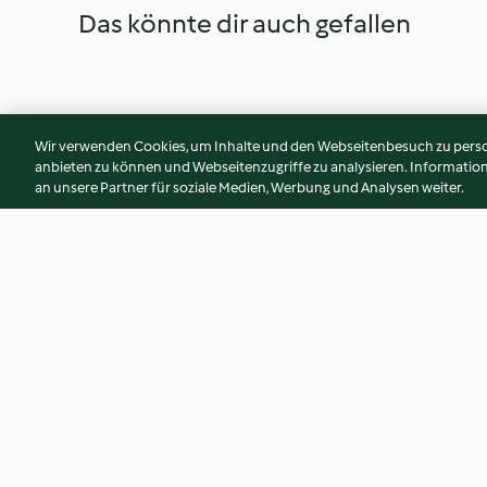
Das könnte dir auch gefallen
Wir verwenden Cookies, um Inhalte und den Webseitenbesuch zu person
anbieten zu können und Webseitenzugriffe zu analysieren. Informati
an unsere Partner für soziale Medien, Werbung und Analysen weiter.
Basilikum-Kartoffelsuppe kalt
Spinat-Käse-Ecke
oder warm
4.4
(125)
4.2
(53)