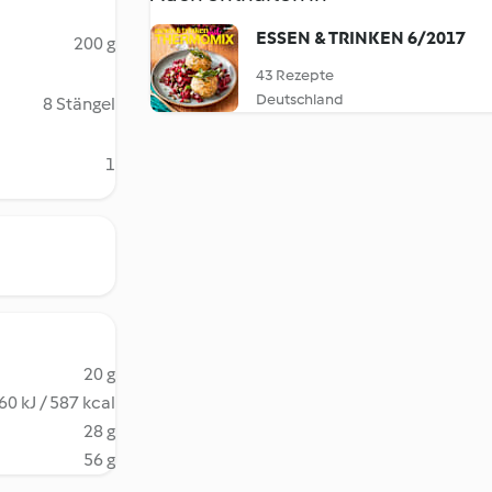
ESSEN & TRINKEN 6/2017
200 g
43 Rezepte
Deutschland
8 Stängel
1
20 g
60 kJ / 587 kcal
28 g
56 g