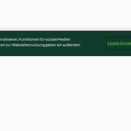
alisieren, Funktionen für soziale Medien
Cookie Einst
onen zur Webseitennutzung geben wir außerdem
n
Badischer Kartoffelauflauf mit
Porreebällchen
Ziegenkäse
3.6
(89)
2.9
(15)