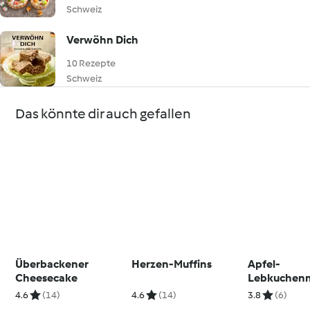
Schweiz
Verwöhn Dich
10 Rezepte
Schweiz
Das könnte dir auch gefallen
Überbackener
Herzen-Muffins
Apfel-
Cheesecake
Lebkuchen
n
4.6
(14)
4.6
(14)
3.8
(6)