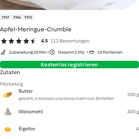
TM7
TM6
TM5
Apfel-Meringue-Crumble
4.5
112 Bewertungen
Zubereitung 20 Min
Gesamt 2 Std.
10 Portionen
Kostenlos registrieren
Zutaten
Mürbeteig
Butter
200 g
gekühlt, in Stücken und etwas mehr zum Einfetten
Weissmehl
400 g
Eigelbe
4