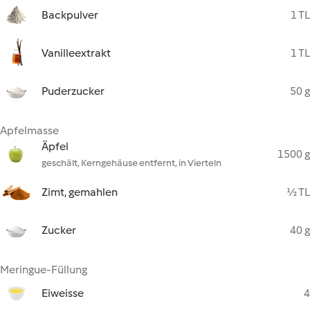
Backpulver
1 TL
Vanilleextrakt
1 TL
Puderzucker
50 g
Apfelmasse
Äpfel
1500 g
geschält, Kerngehäuse entfernt, in Vierteln
Zimt, gemahlen
½ TL
Zucker
40 g
Meringue-Füllung
Eiweisse
4