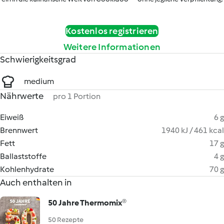
Kostenlos registrieren
Weitere Informationen
Schwierigkeitsgrad
medium
Nährwerte
pro 1 Portion
Eiweiß
6 g
Brennwert
1940 kJ / 461 kcal
Fett
17 g
Ballaststoffe
4 g
Kohlenhydrate
70 g
Auch enthalten in
50 Jahre Thermomix®
50 Rezepte