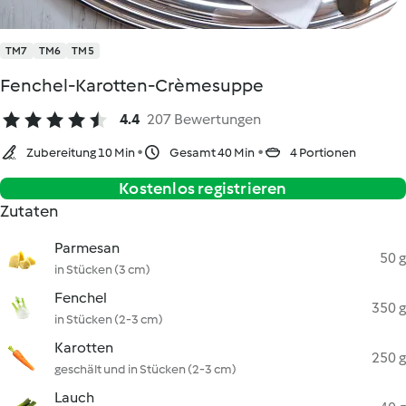
TM7
TM6
TM5
Fenchel-Karotten-Crèmesuppe
4.4
207 Bewertungen
Zubereitung 10 Min
Gesamt 40 Min
4 Portionen
Kostenlos registrieren
Zutaten
Parmesan
50 g
in Stücken (3 cm)
Fenchel
350 g
in Stücken (2-3 cm)
Karotten
250 g
geschält und in Stücken (2-3 cm)
Lauch