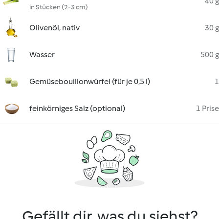
40 g
in Stücken (2-3 cm)
Olivenöl, nativ
30 g
Wasser
500 g
Gemüsebouillonwürfel (für je 0,5 l)
1
feinkörniges Salz (optional)
1 Prise
Gefällt dir, was du siehst?