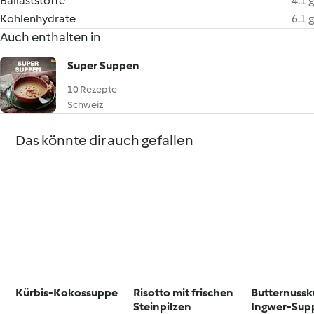
Ballaststoffe
4.1 g
Kohlenhydrate
6.1 g
Auch enthalten in
Super Suppen
10 Rezepte
Schweiz
Das könnte dir auch gefallen
Kürbis-Kokossuppe
Risotto mit frischen
Butternussk
Steinpilzen
Ingwer-Sup