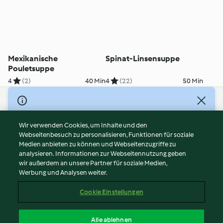
Mexikanische
Spinat-Linsensuppe
Pouletsuppe
4
(2)
40 Min
4
(22)
50 Min
© Copyright 2026
Nutzungsbedingungen
Wir verwenden Cookies, um Inhalte und den
Webseitenbesuch zu personalisieren, Funktionen für soziale
Datenschutzrichtlinien
Medien anbieten zu können und Webseitenzugriffe zu
Disclaimer
analysieren. Informationen zur Webseitennutzung geben
Impressum
wir außerdem an unsere Partner für soziale Medien,
Werbung und Analysen weiter.
Cookies
Inhalt melden
Cookie Einstellungen
Abo kündigen
Vertrag widerrufen
Alle ablehnen