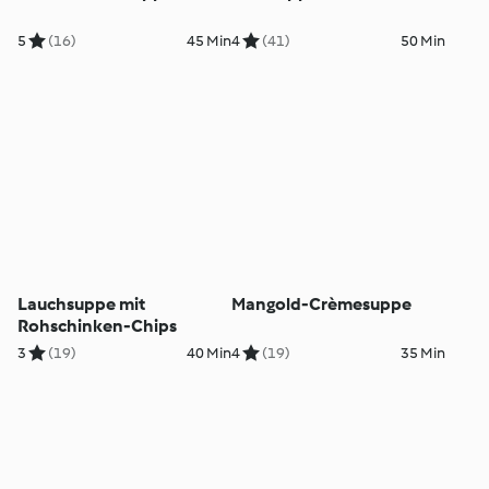
5
(16)
45 Min
4
(41)
50 Min
Lauchsuppe mit
Mangold-Crèmesuppe
Rohschinken-Chips
3
(19)
40 Min
4
(19)
35 Min