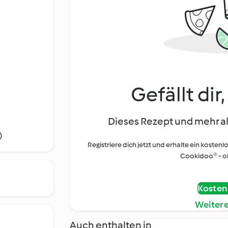
Gefällt dir
Dieses Rezept und mehr al
)
Registriere dich jetzt und erhalte ein kostenl
Cookidoo® - oh
Kostenl
Weiter
Auch enthalten in