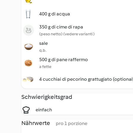
400 g di acqua
350 g di cime di rapa
(peso netto) (vedere varianti )
sale
q.b.
500 g di pane raffermo
a fette
4 cucchiai di pecorino grattugiato (optional
Schwierigkeitsgrad
einfach
Nährwerte
pro 1 porzione