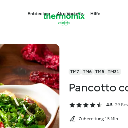
Entdecken
Abo Vorteile
Hilfe
TM7
TM6
TM5
TM31
Pancotto co
4.5
29 Be
Zubereitung 15 Min