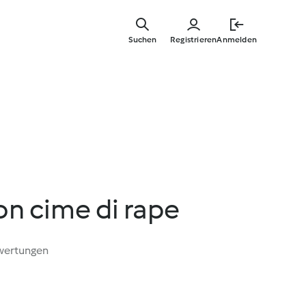
Springe
zum
Suchen
Registrieren
Anmelden
Hauptinha
n cime di rape
wertungen