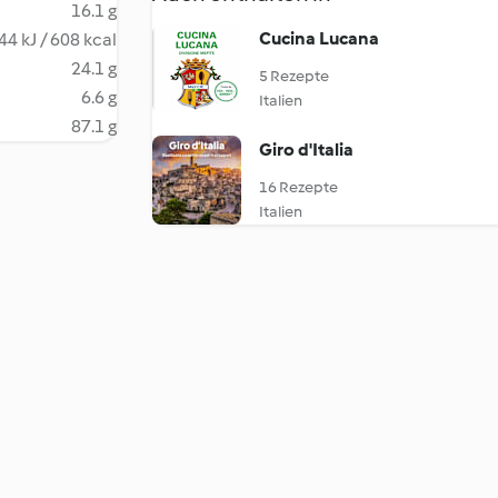
16.1 g
Cucina Lucana
44 kJ / 608 kcal
24.1 g
5 Rezepte
6.6 g
Italien
87.1 g
Giro d'Italia
16 Rezepte
Italien