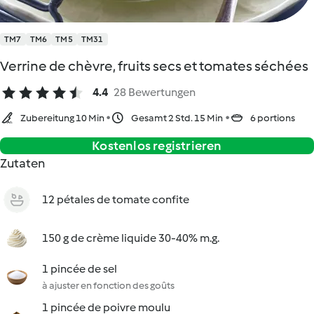
TM7
TM6
TM5
TM31
Verrine de chèvre, fruits secs et tomates séchées
4.4
28 Bewertungen
Zubereitung 10 Min
Gesamt 2 Std. 15 Min
6 portions
Kostenlos registrieren
Zutaten
12 pétales de tomate confite
150 g de crème liquide 30-40% m.g.
1 pincée de sel
à ajuster en fonction des goûts
1 pincée de poivre moulu