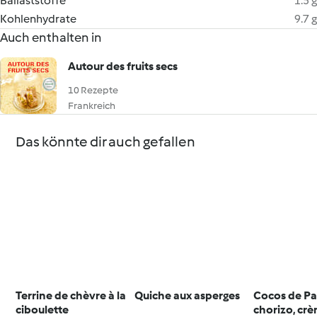
Ballaststoffe
1.5 g
Kohlenhydrate
9.7 g
Auch enthalten in
Autour des fruits secs
10 Rezepte
Frankreich
Das könnte dir auch gefallen
Terrine de chèvre à la
Quiche aux asperges
Cocos de Pa
ciboulette
chorizo, cr