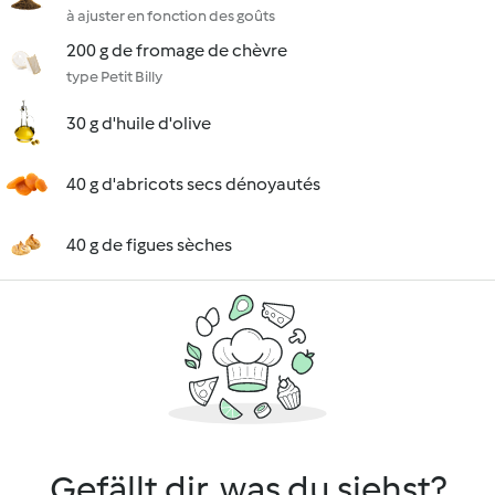
à ajuster en fonction des goûts
200 g de fromage de chèvre
type Petit Billy
30 g d'huile d'olive
40 g d'abricots secs dénoyautés
40 g de figues sèches
Gefällt dir, was du siehst?