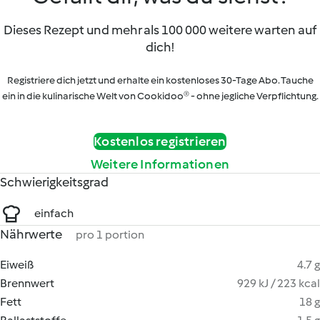
Dieses Rezept und mehr als 100 000 weitere warten auf
dich!
Registriere dich jetzt und erhalte ein kostenloses 30-Tage Abo. Tauche
ein in die kulinarische Welt von Cookidoo® - ohne jegliche Verpflichtung.
Kostenlos registrieren
Weitere Informationen
Schwierigkeitsgrad
einfach
Nährwerte
pro 1 portion
Eiweiß
4.7 g
Brennwert
929 kJ / 223 kcal
Fett
18 g