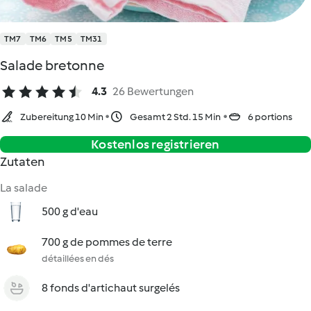
TM7
TM6
TM5
TM31
Salade bretonne
4.3
26 Bewertungen
Zubereitung 10 Min
Gesamt 2 Std. 15 Min
6 portions
Kostenlos registrieren
Zutaten
La salade
500 g d'eau
700 g de pommes de terre
détaillées en dés
8 fonds d'artichaut surgelés