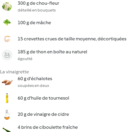
300 g de chou-fleur
détaillé en bouquets
100 g de mâche
15 crevettes crues de taille moyenne, décortiquées
185 g de thon en boîte au naturel
égoutté
La vinaigrette
60 g d'échalotes
coupées en deux
60 g d'huile de tournesol
20 g de vinaigre de cidre
4 brins de ciboulette fraîche