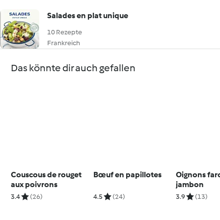
Salades en plat unique
10 Rezepte
Frankreich
Das könnte dir auch gefallen
Couscous de rouget
Bœuf en papillotes
Oignons farc
aux poivrons
jambon
3.4
(26)
4.5
(24)
3.9
(13)