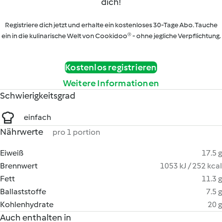
dich!
Registriere dich jetzt und erhalte ein kostenloses 30-Tage Abo. Tauche
ein in die kulinarische Welt von Cookidoo® - ohne jegliche Verpflichtung.
Kostenlos registrieren
Weitere Informationen
Schwierigkeitsgrad
einfach
Nährwerte
pro 1 portion
Eiweiß
17.5 g
Brennwert
1053 kJ / 252 kcal
Fett
11.3 g
Ballaststoffe
7.5 g
Kohlenhydrate
20 g
Auch enthalten in