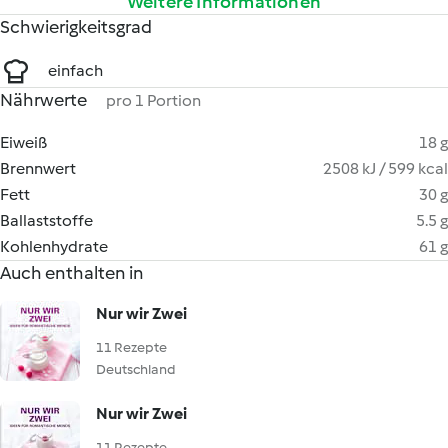
Weitere Informationen
Schwierigkeitsgrad
einfach
Nährwerte
pro 1 Portion
Eiweiß
18 g
Brennwert
2508 kJ / 599 kcal
Fett
30 g
Ballaststoffe
5.5 g
Kohlenhydrate
61 g
Auch enthalten in
Nur wir Zwei
11 Rezepte
Deutschland
Nur wir Zwei
11 Rezepte