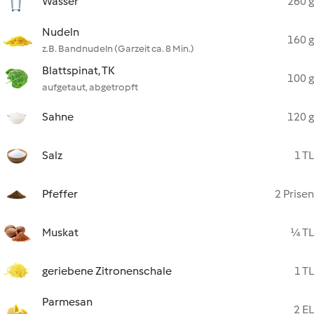
Wasser
260 g
Nudeln
160 g
z.B. Bandnudeln (Garzeit ca. 8 Min.)
Blattspinat, TK
100 g
aufgetaut, abgetropft
Sahne
120 g
Salz
1 TL
Pfeffer
2 Prisen
Muskat
¼ TL
geriebene Zitronenschale
1 TL
Parmesan
2 EL