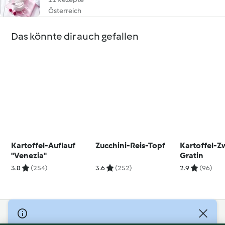
Österreich
Das könnte dir auch gefallen
Kartoffel-Auflauf
Zucchini-Reis-Topf
Kartoffel-Z
"Venezia"
Gratin
3.8
(254)
3.6
(252)
2.9
(96)
© Copyright 2026