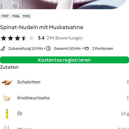
TM7
TM6
TM5
Spinat-Nudeln mit Muskatsahne
3.4
294 Bewertungen
Zubereitung 15 Min
Gesamt 30 Min
2 Portionen
Kostenlos registrieren
Zutaten
Schalotten
2
Knoblauchzehe
1
Öl
10 g