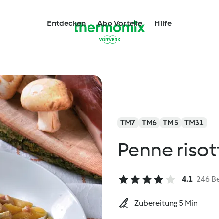
Entdecken
Abo Vorteile
Hilfe
TM7
TM6
TM5
TM31
Penne risot
4.1
246 B
Zubereitung 5 Min