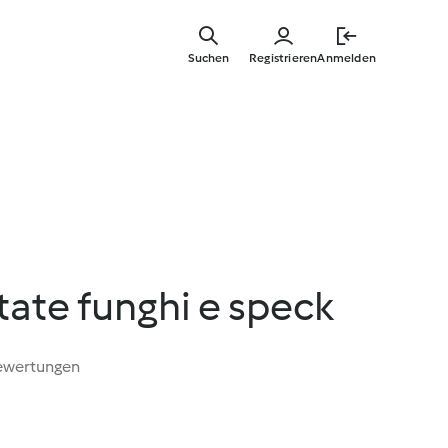
Springe
zum
Suchen
Registrieren
Anmelden
Hauptinha
tate funghi e speck
ewertungen