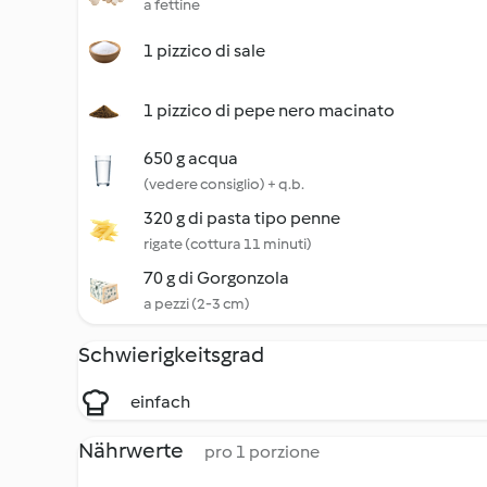
a fettine
1 pizzico di sale
1 pizzico di pepe nero macinato
650 g acqua
(vedere consiglio) + q.b.
320 g di pasta tipo penne
rigate (cottura 11 minuti)
70 g di Gorgonzola
a pezzi (2-3 cm)
Schwierigkeitsgrad
einfach
Nährwerte
pro 1 porzione