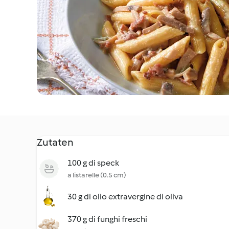
Zutaten
100 g di speck
a listarelle (0.5 cm)
30 g di olio extravergine di oliva
370 g di funghi freschi