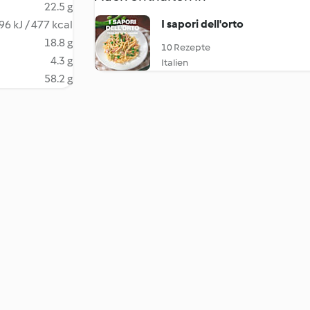
22.5 g
I sapori dell'orto
96 kJ / 477 kcal
18.8 g
10 Rezepte
4.3 g
Italien
58.2 g