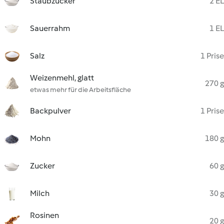
Staubzucker
2 EL
Sauerrahm
1 EL
Salz
1 Prise
Weizenmehl, glatt
270 g
etwas mehr für die Arbeitsfläche
Backpulver
1 Prise
Mohn
180 g
Zucker
60 g
Milch
30 g
Rosinen
20 g