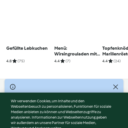
Gefüllte Lebkuchen
Menü:
Topfenknöd
Wirsingrouladen mit
Marillenröst
Hendlfülle und
4.8
(75)
4.4
(7)
4.4
(24)
Paprikagemüse;
Topfenauflauf
© Copyright 2026
Nutzungsbedingungen
Wir verwenden Cookies, um Inhalte und den
Webseitenbesuch zu personalisieren, Funktionen für soziale
Datenschutzrichtlinien
Medien anbieten zu können und Webseitenzugriffe zu
Disclaimer
analysieren. Informationen zur Webseitennutzung geben
Impressum
wir außerdem an unsere Partner für soziale Medien,