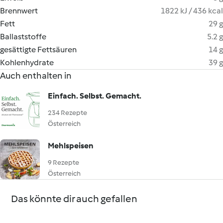
Brennwert
1822 kJ / 436 kcal
Fett
29 g
Ballaststoffe
5.2 g
gesättigte Fettsäuren
14 g
Kohlenhydrate
39 g
Auch enthalten in
Einfach. Selbst. Gemacht.
234 Rezepte
Österreich
Mehlspeisen
9 Rezepte
Österreich
Das könnte dir auch gefallen