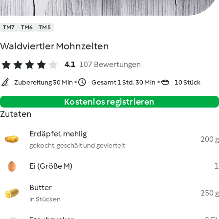
TM7
TM6
TM5
Waldviertler Mohnzelten
4.1
107 Bewertungen
Zubereitung 30 Min
Gesamt 1 Std. 30 Min
10 Stück
Kostenlos registrieren
Zutaten
Erdäpfel, mehlig
200 g
gekocht, geschält und geviertelt
Ei (Größe M)
1
Butter
250 g
in Stücken