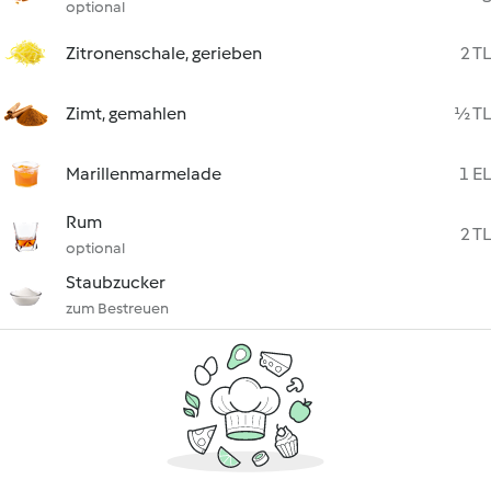
optional
Zitronenschale, gerieben
2 TL
Zimt, gemahlen
½ TL
Marillenmarmelade
1 EL
Rum
2 TL
optional
Staubzucker
zum Bestreuen