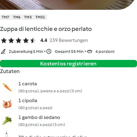
TM7
TM6
TM5
TM31
Zuppa di lenticchie e orzo perlato
4.4
239 Bewertungen
Zubereitung 5 Min
Gesamt 55 Min
4 porzioni
Kostenlos registrieren
Zutaten
1 carota
(80 g circa), pelata e a pezzi (3 cm)
1 cipolla
(80 g circa) a pezzi
1 gambo di sedano
(80 g circa) a pezzi (3 cm)