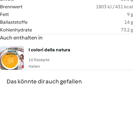
Brennwert
1803 kJ / 431 kcal
Fett
9 g
Ballaststoffe
14 g
Kohlenhydrate
73.2 g
Auch enthalten in
I colori della natura
10 Rezepte
Italien
Das könnte dir auch gefallen