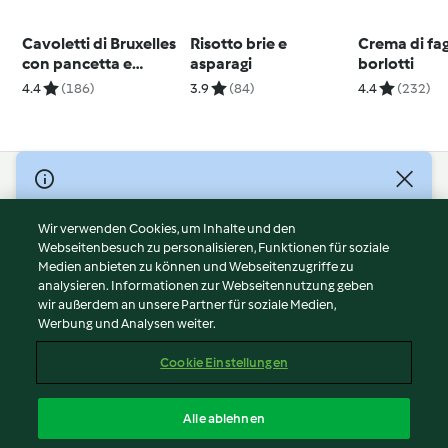
Cavoletti di Bruxelles
Risotto brie e
Crema di fag
con pancetta e
asparagi
borlotti
mandorle
4.4
(186)
3.9
(84)
4.4
(232)
© Copyright 2026
Nutzungsbedingungen
Wir verwenden Cookies, um Inhalte und den
Webseitenbesuch zu personalisieren, Funktionen für soziale
Datenschutzrichtlinien
Medien anbieten zu können und Webseitenzugriffe zu
Disclaimer
analysieren. Informationen zur Webseitennutzung geben
Impressum
wir außerdem an unsere Partner für soziale Medien,
Werbung und Analysen weiter.
Cookies
Inhalt melden
Cookie Einstellungen
Abo kündigen
Vertrag widerrufen
Alle ablehnen
Erklärung zur Barrierefreiheit