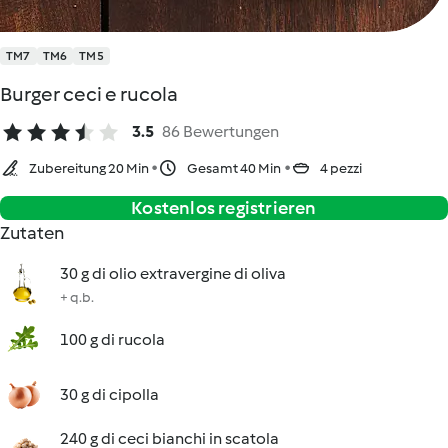
TM7
TM6
TM5
Burger ceci e rucola
3.5
86 Bewertungen
Zubereitung 20 Min
Gesamt 40 Min
4 pezzi
Kostenlos registrieren
Zutaten
30 g di olio extravergine di oliva
+ q.b.
100 g di rucola
30 g di cipolla
240 g di ceci bianchi in scatola