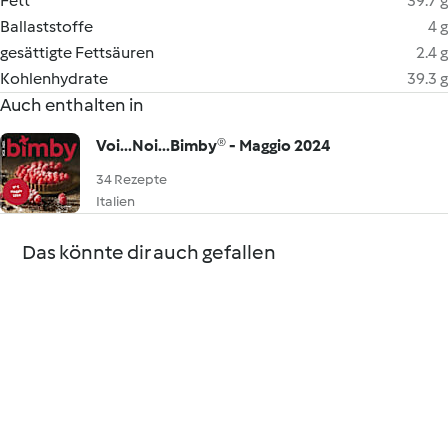
Fett
39.7 g
Ballaststoffe
4 g
gesättigte Fettsäuren
2.4 g
Kohlenhydrate
39.3 g
Auch enthalten in
Voi...Noi...Bimby® - Maggio 2024
34 Rezepte
Italien
Das könnte dir auch gefallen