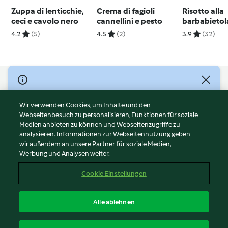
Zuppa di lenticchie,
Crema di fagioli
Risotto alla
ceci e cavolo nero
cannellini e pesto
barbabietol
con anacard
4.2
(5)
4.5
(2)
3.9
(32)
nocciole e l
© Copyright 2026
Nutzungsbedingungen
Wir verwenden Cookies, um Inhalte und den
Webseitenbesuch zu personalisieren, Funktionen für soziale
Datenschutzrichtlinien
Medien anbieten zu können und Webseitenzugriffe zu
Disclaimer
analysieren. Informationen zur Webseitennutzung geben
Impressum
wir außerdem an unsere Partner für soziale Medien,
Werbung und Analysen weiter.
Cookies
Inhalt melden
Cookie Einstellungen
Abo kündigen
Vertrag widerrufen
Alle ablehnen
Erklärung zur Barrierefreiheit