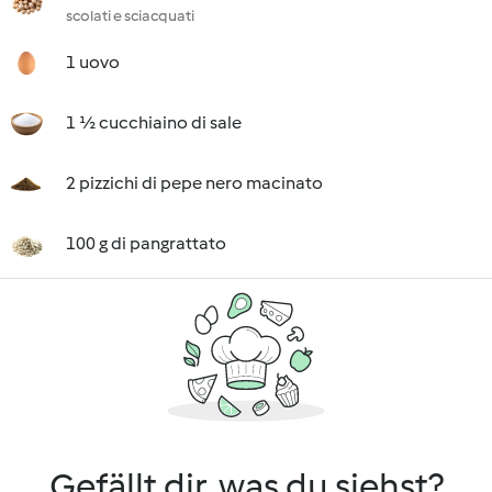
scolati e sciacquati
1 uovo
1 ½ cucchiaino di sale
2 pizzichi di pepe nero macinato
100 g di pangrattato
Gefällt dir, was du siehst?