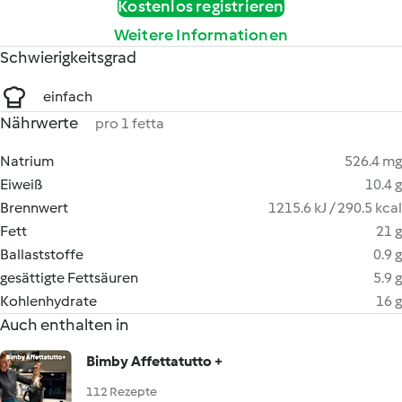
Kostenlos registrieren
Weitere Informationen
Schwierigkeitsgrad
einfach
Nährwerte
pro 1 fetta
Natrium
526.4 mg
Eiweiß
10.4 g
Brennwert
1215.6 kJ / 290.5 kcal
Fett
21 g
Ballaststoffe
0.9 g
gesättigte Fettsäuren
5.9 g
Kohlenhydrate
16 g
Auch enthalten in
Bimby Affettatutto +
112 Rezepte