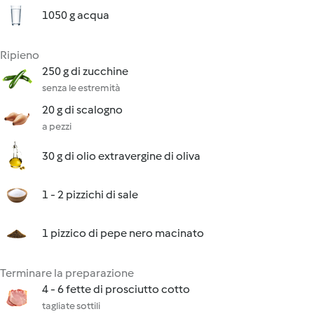
1050 g acqua
Ripieno
250 g di zucchine
senza le estremità
20 g di scalogno
a pezzi
30 g di olio extravergine di oliva
1 - 2 pizzichi di sale
1 pizzico di pepe nero macinato
Terminare la preparazione
4 - 6 fette di prosciutto cotto
tagliate sottili