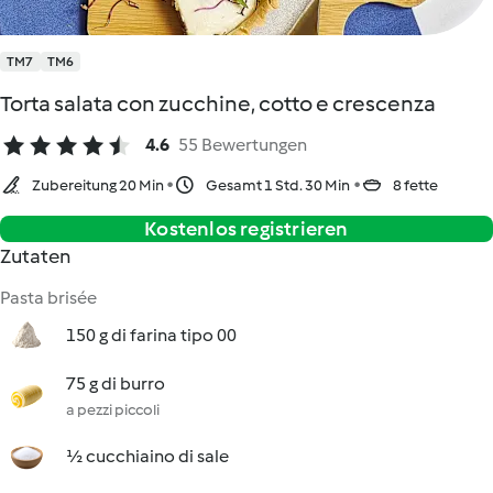
TM7
TM6
Torta salata con zucchine, cotto e crescenza
4.6
55 Bewertungen
Zubereitung 20 Min
Gesamt 1 Std. 30 Min
8 fette
Kostenlos registrieren
Zutaten
Pasta brisée
150 g di farina tipo 00
75 g di burro
a pezzi piccoli
½ cucchiaino di sale