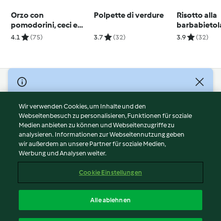
Orzo con
Polpette di verdure
Risotto alla
pomodorini, ceci e
barbabietol
zucchine
con anacard
4.1
(75)
3.7
(32)
3.9
(32)
nocciole e l
© Copyright 2026
Nutzungsbedingungen
Wir verwenden Cookies, um Inhalte und den
Webseitenbesuch zu personalisieren, Funktionen für soziale
Datenschutzrichtlinien
Medien anbieten zu können und Webseitenzugriffe zu
Disclaimer
analysieren. Informationen zur Webseitennutzung geben
Impressum
wir außerdem an unsere Partner für soziale Medien,
Werbung und Analysen weiter.
Cookies
Inhalt melden
Cookie Einstellungen
Abo kündigen
Vertrag widerrufen
Alle ablehnen
Erklärung zur Barrierefreiheit