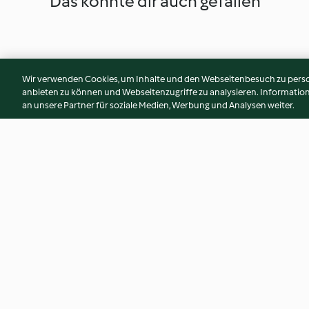
Das könnte dir auch gefallen
Wir verwenden Cookies, um Inhalte und den Webseitenbesuch zu person
anbieten zu können und Webseitenzugriffe zu analysieren. Informati
an unsere Partner für soziale Medien, Werbung und Analysen weiter.
Mille-feuille à partager
Croissant
4.0
(105)
4.1
(180)
© Copyright 2026