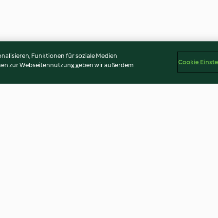
alisieren, Funktionen für soziale Medien
Cookie Einst
onen zur Webseitennutzung geben wir außerdem
Galette briochée aux pépites
Eclair au chocol
de chocolat
3.3
(159)
3.7
(147)