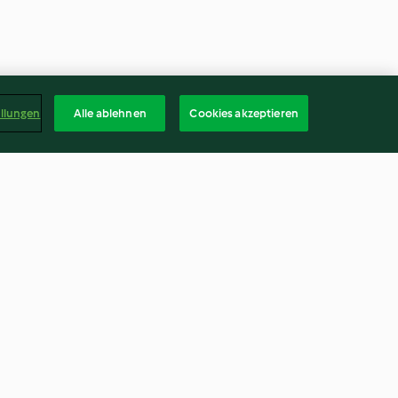
ellungen
Alle ablehnen
Cookies akzeptieren
at
Gâteau aux 3 chocolats
3.6
(241)