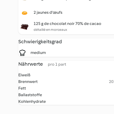
2 jaunes d'œufs
125 g de chocolat noir 70% de cacao
détaillé en morceaux
Schwierigkeitsgrad
medium
Nährwerte
pro 1 part
Eiweiß
Brennwert
20
Fett
Ballaststoffe
Kohlenhydrate