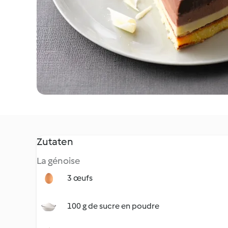
Zutaten
La génoise
3 œufs
100 g de sucre en poudre