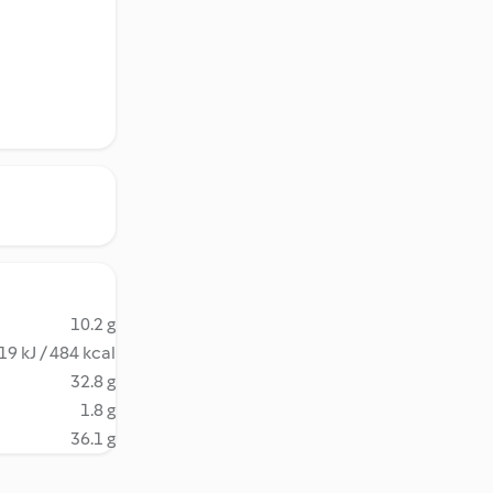
10.2 g
19 kJ / 484 kcal
32.8 g
1.8 g
36.1 g