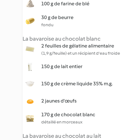
100 g de farine de blé
30 g de beurre
fondu
La bavaroise au chocolat blanc
2 feuilles de gélatine alimentaire
(1,9 g/feuille) et un récipient d'eau froide
150 g de lait entier
150 g de crème liquide 35% m.g.
2 jaunes d'œufs
170 g de chocolat blanc
détaillé en morceaux
La bavaroise au chocolat au lait