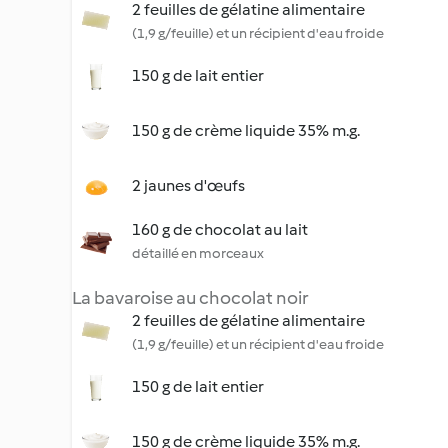
2 feuilles de gélatine alimentaire
(1,9 g/feuille) et un récipient d'eau froide
150 g de lait entier
150 g de crème liquide 35% m.g.
2 jaunes d'œufs
160 g de chocolat au lait
détaillé en morceaux
La bavaroise au chocolat noir
2 feuilles de gélatine alimentaire
(1,9 g/feuille) et un récipient d'eau froide
150 g de lait entier
150 g de crème liquide 35% m.g.