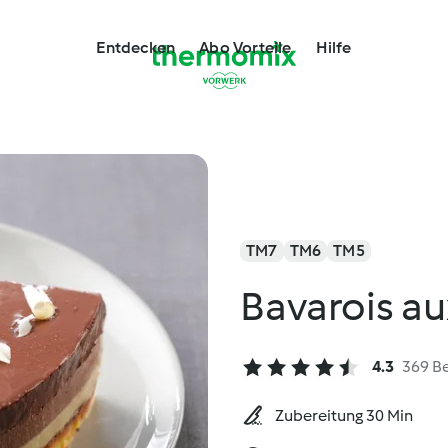
Entdecken
Abo Vorteile
Hilfe
TM7
TM6
TM5
Bavarois au
4.3
369 B
Zubereitung 30 Min