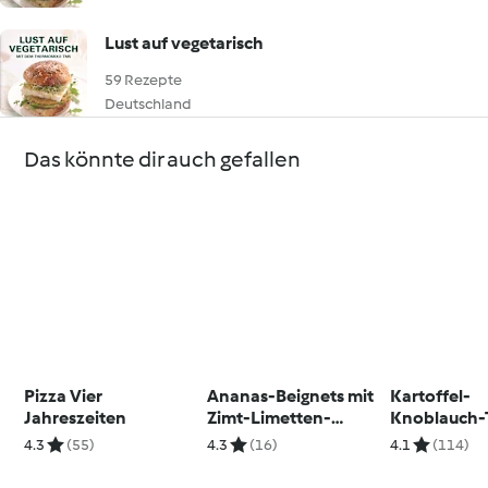
Lust auf vegetarisch
59 Rezepte
Deutschland
Das könnte dir auch gefallen
Pizza Vier
Ananas-Beignets mit
Kartoffel-
Jahreszeiten
Zimt-Limetten-
Knoblauch-
Zucker
4.3
(55)
4.3
(16)
4.1
(114)