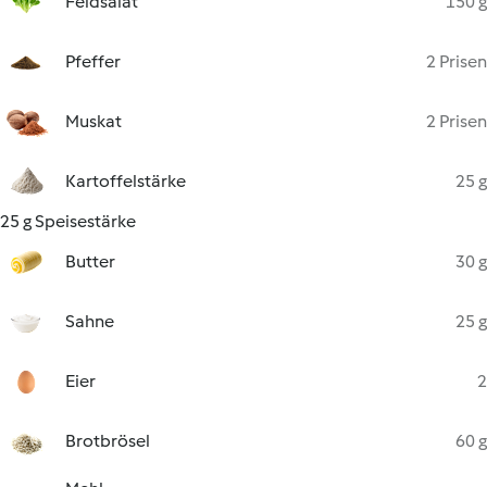
Feldsalat
150 g
Pfeffer
2 Prisen
Muskat
2 Prisen
Kartoffelstärke
25 g
25 g Speisestärke
Butter
30 g
Sahne
25 g
Eier
2
Brotbrösel
60 g