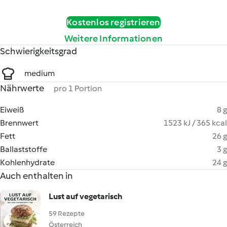
Kostenlos registrieren
Weitere Informationen
Schwierigkeitsgrad
medium
Nährwerte
pro 1 Portion
Eiweiß
8 g
Brennwert
1523 kJ / 365 kcal
Fett
26 g
Ballaststoffe
3 g
Kohlenhydrate
24 g
Auch enthalten in
Lust auf vegetarisch
59 Rezepte
Österreich