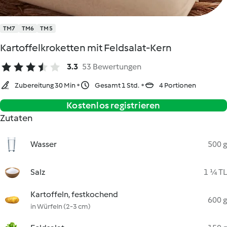
TM7
TM6
TM5
Kartoffelkroketten mit Feldsalat-Kern
3.3
53 Bewertungen
Zubereitung 30 Min
Gesamt 1 Std.
4 Portionen
Kostenlos registrieren
Zutaten
Wasser
500 g
Salz
1 ¼ TL
Kartoffeln, festkochend
600 g
in Würfeln (2-3 cm)