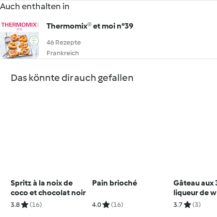
Auch enthalten in
Thermomix® et moi n°39
46 Rezepte
Frankreich
Das könnte dir auch gefallen
Spritz à la noix de
Pain brioché
Gâteau aux 3
coco et chocolat noir
liqueur de 
3.8
(16)
4.0
(16)
3.7
(3)