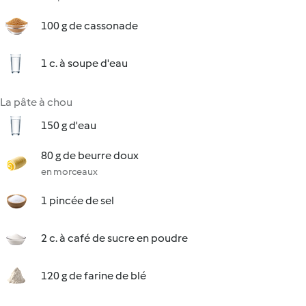
100 g de cassonade
1 c. à soupe d'eau
La pâte à chou
150 g d'eau
80 g de beurre doux
en morceaux
1 pincée de sel
2 c. à café de sucre en poudre
120 g de farine de blé