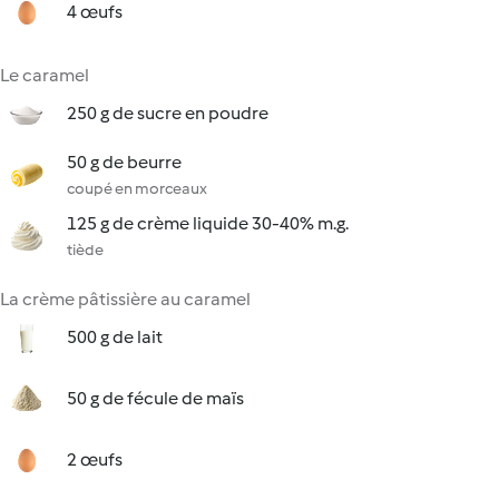
4 œufs
Le caramel
250 g de sucre en poudre
50 g de beurre
coupé en morceaux
125 g de crème liquide 30-40% m.g.
tiède
La crème pâtissière au caramel
500 g de lait
50 g de fécule de maïs
2 œufs