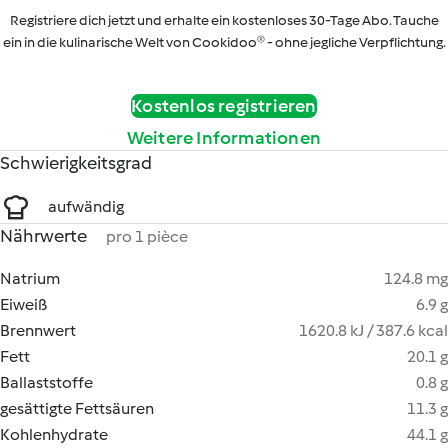
Registriere dich jetzt und erhalte ein kostenloses 30-Tage Abo. Tauche
ein in die kulinarische Welt von Cookidoo® - ohne jegliche Verpflichtung.
Kostenlos registrieren
Weitere Informationen
Schwierigkeitsgrad
aufwändig
Nährwerte
pro 1 pièce
Natrium
124.8 mg
Eiweiß
6.9 g
Brennwert
1620.8 kJ / 387.6 kcal
Fett
20.1 g
Ballaststoffe
0.8 g
gesättigte Fettsäuren
11.3 g
Kohlenhydrate
44.1 g