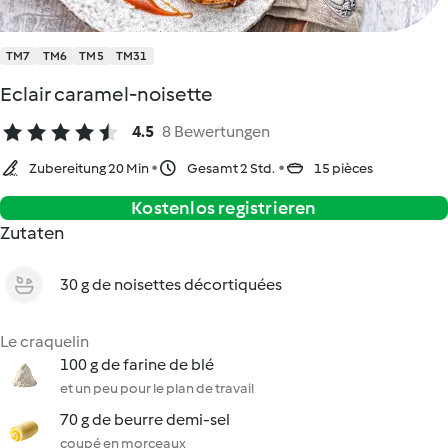
TM7
TM6
TM5
TM31
Eclair caramel-noisette
4.5
8 Bewertungen
Zubereitung 20 Min
Gesamt 2 Std.
15 pièces
Kostenlos registrieren
Zutaten
30 g de noisettes décortiquées
Le craquelin
100 g de farine de blé
et un peu pour le plan de travail
70 g de beurre demi-sel
coupé en morceaux