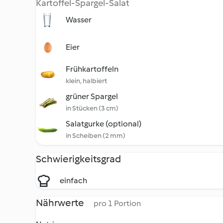
Kartoffel-Spargel-Salat
Wasser
Eier
Frühkartoffeln
klein, halbiert
grüner Spargel
in Stücken (3 cm)
Salatgurke (optional)
in Scheiben (2 mm)
Schwierigkeitsgrad
einfach
Nährwerte
pro 1 Portion