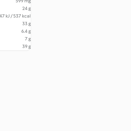
599 mg
24 g
47 kJ / 537 kcal
33 g
6.4 g
7 g
39 g