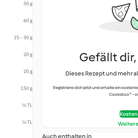
50 g
60 g
25 - 30 g
Gefällt dir
20 g
20 g
Dieses Rezept und mehr al
Registriere dich jetzt und erhalte ein kostenl
150 g
Cookidoo® - oh
¼ TL
Kostenl
¼ TL
Weiter
Auch enthalten in