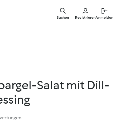
Springe
zum
Suchen
Registrieren
Anmelden
Hauptinha
argel-Salat mit Dill-
essing
wertungen