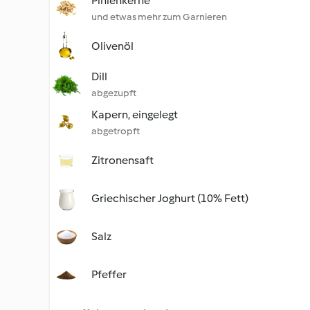
Pinienkerne
und etwas mehr zum Garnieren
Olivenöl
Dill
abgezupft
Kapern, eingelegt
abgetropft
Zitronensaft
Griechischer Joghurt (10% Fett)
Salz
Pfeffer