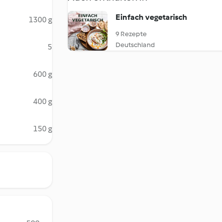
Einfach vegetarisch
1300 g
9 Rezepte
Deutschland
5
600 g
400 g
150 g