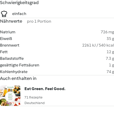
Schwierigkeitsgrad
einfach
Nährwerte
pro 1 Portion
Natrium
726 mg
Eiweiß
35 g
Brennwert
2261 kJ / 540 kcal
Fett
12 g
Ballaststoffe
7.3 g
gesättigte Fettsäuren
1 g
Kohlenhydrate
74 g
Auch enthalten in
Eat Green. Feel Good.
71 Rezepte
Deutschland