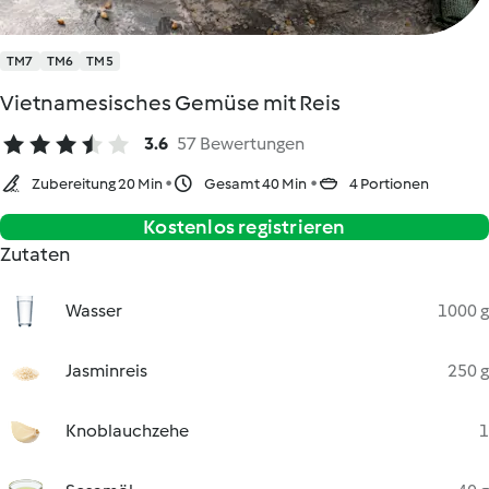
TM7
TM6
TM5
Vietnamesisches Gemüse mit Reis
3.6
57 Bewertungen
Zubereitung 20 Min
Gesamt 40 Min
4 Portionen
Kostenlos registrieren
Zutaten
Wasser
1000 g
Jasminreis
250 g
Knoblauchzehe
1