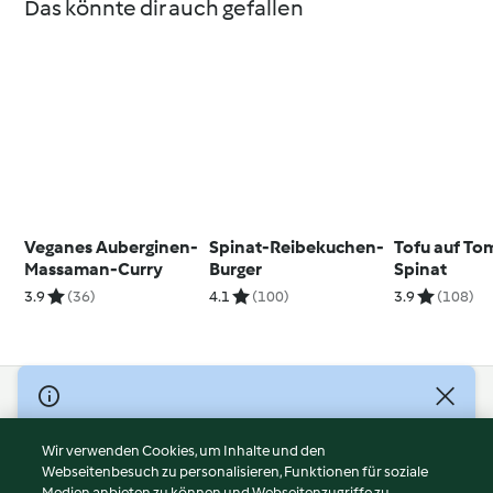
Das könnte dir auch gefallen
Veganes Auberginen-
Spinat-Reibekuchen-
Tofu auf To
Massaman-Curry
Burger
Spinat
3.9
(36)
4.1
(100)
3.9
(108)
© Copyright 2026
Nutzungsbedingungen
Wir verwenden Cookies, um Inhalte und den
Webseitenbesuch zu personalisieren, Funktionen für soziale
Datenschutzrichtlinien
Medien anbieten zu können und Webseitenzugriffe zu