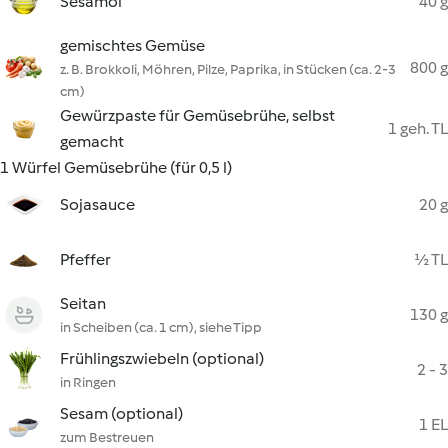
Sesamöl
40 g
gemischtes Gemüse
800 g
z. B. Brokkoli, Möhren, Pilze, Paprika, in Stücken (ca. 2-3
cm)
Gewürzpaste für Gemüsebrühe, selbst
1 geh. TL
gemacht
1 Würfel Gemüsebrühe (für 0,5 l)
Sojasauce
20 g
Pfeffer
½ TL
Seitan
130 g
in Scheiben (ca. 1 cm), siehe Tipp
Frühlingszwiebeln (optional)
2 - 3
in Ringen
Sesam (optional)
1 EL
zum Bestreuen