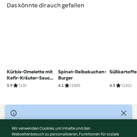
Das könnte dir auch gefallen
Kürbis-Omelette mit
Spinat-Reibekuchen-
Süßkartoffe
Kefir-Kräuter-Sauce
Burger
und Granatapfel
3.9
(13)
4.1
(100)
4.3
(131)
© Copyright 2026
Nutzungsbedingungen
Wir verwenden Cookies, um Inhalte und den
Webseitenbesuch zu personalisieren, Funktionen für soziale
Datenschutzrichtlinien