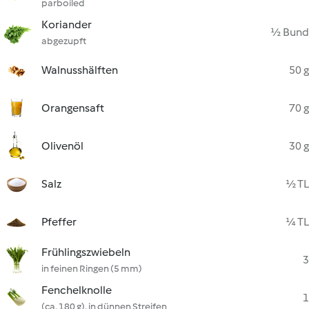
parboiled
Koriander
½ Bund
abgezupft
Walnusshälften
50 g
Orangensaft
70 g
Olivenöl
30 g
Salz
½ TL
Pfeffer
¼ TL
Frühlingszwiebeln
3
in feinen Ringen (5 mm)
Fenchelknolle
1
(ca. 180 g), in dünnen Streifen