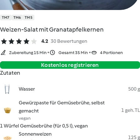
TM7
TM6
TM5
Weizen-Salat mit Granatapfelkernen
4.2
30 Bewertungen
Zubereitung 15 Min
Gesamt 35 Min
4 Portionen
Kostenlos registrieren
Zutaten
Wasser
500 g
Gewürzpaste für Gemüsebrühe, selbst
1 geh. TL
gemacht
vegan
1 Würfel Gemüsebrühe (für 0,5 l), vegan
Sonnenweizen
125 g