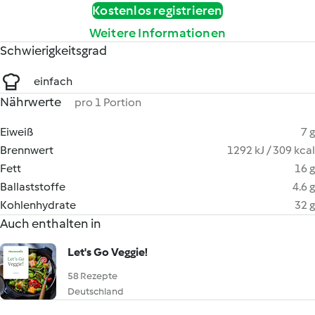
Kostenlos registrieren
Weitere Informationen
Schwierigkeitsgrad
einfach
Nährwerte
pro 1 Portion
Eiweiß
7 g
Brennwert
1292 kJ / 309 kcal
Fett
16 g
Ballaststoffe
4.6 g
Kohlenhydrate
32 g
Auch enthalten in
Let's Go Veggie!
58 Rezepte
Deutschland