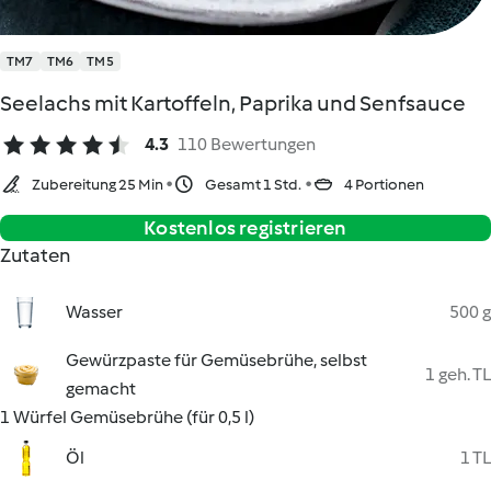
TM7
TM6
TM5
Seelachs mit Kartoffeln, Paprika und Senfsauce
4.3
110 Bewertungen
Zubereitung 25 Min
Gesamt 1 Std.
4 Portionen
Kostenlos registrieren
Zutaten
Wasser
500 g
Gewürzpaste für Gemüsebrühe, selbst
1 geh. TL
gemacht
1 Würfel Gemüsebrühe (für 0,5 l)
Öl
1 TL