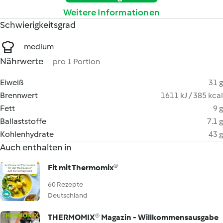
Weitere Informationen
Schwierigkeitsgrad
medium
Nährwerte
pro 1 Portion
Eiweiß
31 g
Brennwert
1611 kJ / 385 kcal
Fett
9 g
Ballaststoffe
7.1 g
Kohlenhydrate
43 g
Auch enthalten in
Fit mit Thermomix®
60 Rezepte
Deutschland
THERMOMIX® Magazin - Willkommensausgabe