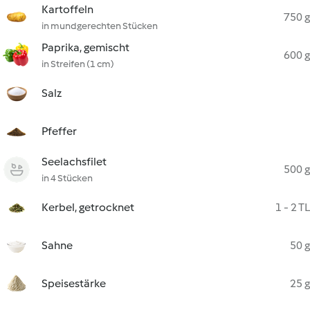
Kartoffeln
750 g
in mundgerechten Stücken
Paprika, gemischt
600 g
in Streifen (1 cm)
Salz
Pfeffer
Seelachsfilet
500 g
in 4 Stücken
Kerbel, getrocknet
1 - 2 TL
Sahne
50 g
Speisestärke
25 g