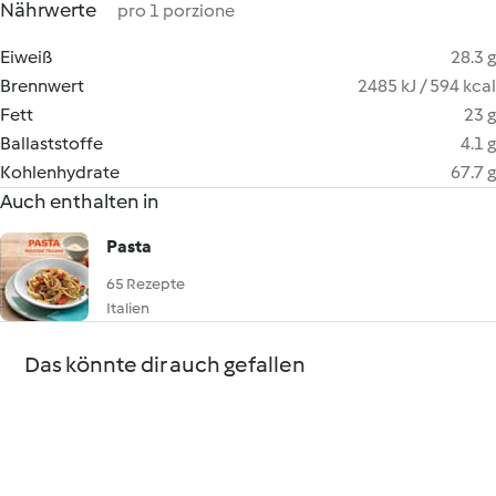
Nährwerte
pro 1 porzione
Eiweiß
28.3 g
Brennwert
2485 kJ / 594 kcal
Fett
23 g
Ballaststoffe
4.1 g
Kohlenhydrate
67.7 g
Auch enthalten in
Pasta
65 Rezepte
Italien
Das könnte dir auch gefallen