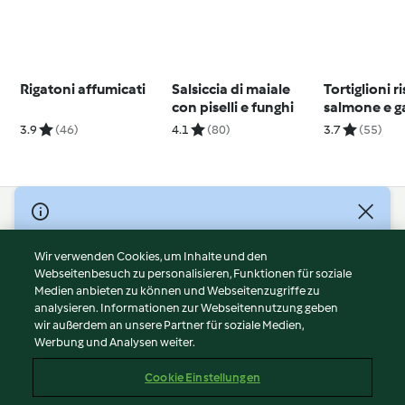
Rigatoni affumicati
Salsiccia di maiale
Tortiglioni r
con piselli e funghi
salmone e g
3.9
(46)
4.1
(80)
3.7
(55)
© Copyright 2026
Nutzungsbedingungen
Wir verwenden Cookies, um Inhalte und den
Webseitenbesuch zu personalisieren, Funktionen für soziale
Datenschutzrichtlinien
Medien anbieten zu können und Webseitenzugriffe zu
Disclaimer
analysieren. Informationen zur Webseitennutzung geben
Impressum
wir außerdem an unsere Partner für soziale Medien,
Werbung und Analysen weiter.
Cookies
Inhalt melden
Cookie Einstellungen
Abo kündigen