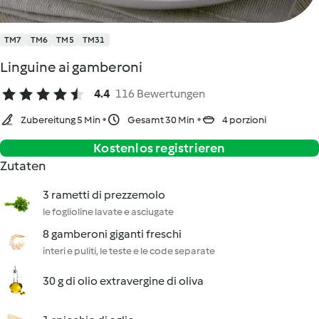
TM7
TM6
TM5
TM31
Linguine ai gamberoni
4.4
116 Bewertungen
Zubereitung 5 Min
Gesamt 30 Min
4 porzioni
Kostenlos registrieren
Zutaten
3 rametti di prezzemolo
le foglioline lavate e asciugate
8 gamberoni giganti freschi
interi e puliti, le teste e le code separate
30 g di olio extravergine di oliva