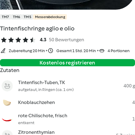
TM7
TM6
TM5
Messerabdeckung
Tintenfischringe aglio e olio
4.3
50 Bewertungen
Zubereitung 20 Min
Gesamt 1 Std. 20 Min
4 Portionen
Kostenlos registrieren
Zutaten
Tintenfisch-Tuben, TK
400 g
aufgetaut, in Ringen (ca. 1 cm)
Knoblauchzehen
4
rote Chilischote, frisch
1
entkernt
Zitronenthymian