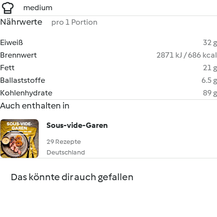
medium
Nährwerte
pro 1 Portion
Eiweiß
32 g
Brennwert
2871 kJ / 686 kcal
Fett
21 g
Ballaststoffe
6.5 g
Kohlenhydrate
89 g
Auch enthalten in
Sous-vide-Garen
29 Rezepte
Deutschland
Das könnte dir auch gefallen