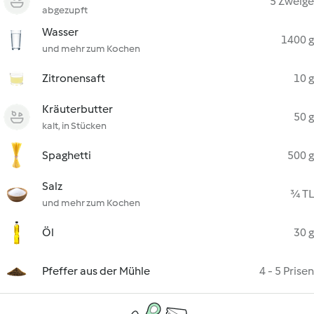
5 Zweige
abgezupft
Wasser
1400 g
und mehr zum Kochen
Zitronensaft
10 g
Kräuterbutter
50 g
kalt, in Stücken
Spaghetti
500 g
Salz
¾ TL
und mehr zum Kochen
Öl
30 g
Pfeffer aus der Mühle
4 - 5 Prisen