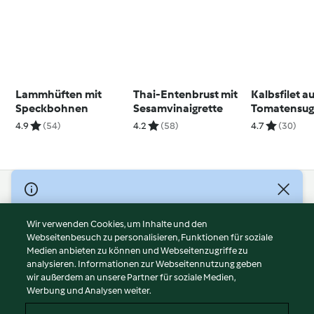
Lammhüften mit
Thai-Entenbrust mit
Kalbsfilet a
Speckbohnen
Sesamvinaigrette
Tomatensug
Zitronenrei
4.9
(54)
4.2
(58)
4.7
(30)
© Copyright 2026
Nutzungsbedingungen
Wir verwenden Cookies, um Inhalte und den
Webseitenbesuch zu personalisieren, Funktionen für soziale
Datenschutzrichtlinien
Medien anbieten zu können und Webseitenzugriffe zu
Disclaimer
analysieren. Informationen zur Webseitennutzung geben
Impressum
wir außerdem an unsere Partner für soziale Medien,
Werbung und Analysen weiter.
Cookies
Inhalt melden