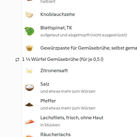
halbiert
Knoblauchzehe
Blattspinat, TK
aufgetaut und abgetropft (nicht ausgedrückt)
Gewürzpaste für Gemüsebrühe, selbst gem
1 ½ Würfel Gemüsebrühe (für je 0,5 l)
Zitronensaft
Salz
und etwas mehr zum Würzen
Pfeffer
und etwas mehr zum Würzen
Lachsfilets, frisch, ohne Haut
in Stücken
Räucherlachs