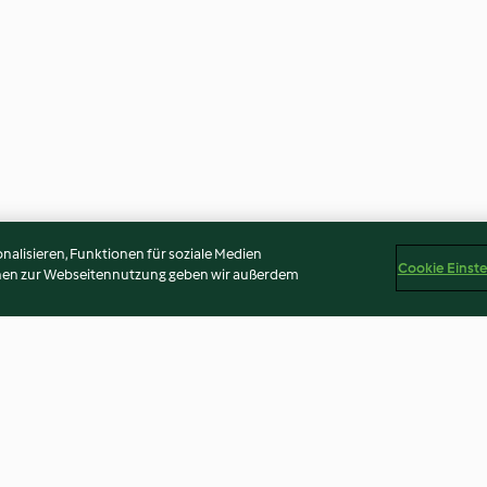
alisieren, Funktionen für soziale Medien
Cookie Einst
onen zur Webseitennutzung geben wir außerdem
itzpaprika
Orzo-Pasta mit Lachs und
Zitronen-Ziti m
Spinat