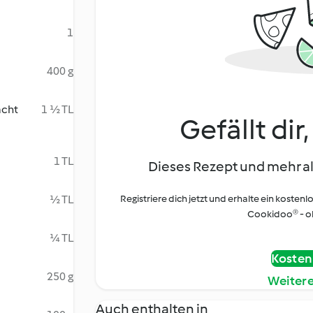
1
400 g
acht
1 ½ TL
Gefällt dir
1 TL
Dieses Rezept und mehr al
½ TL
Registriere dich jetzt und erhalte ein kostenl
Cookidoo® - oh
¼ TL
Kostenl
250 g
Weiter
Auch enthalten in