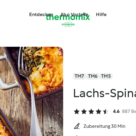
Entdecken
Abo Vorteile
Hilfe
TM7
TM6
TM5
Lachs-Spin
4.6
887 B
Zubereitung 30 Min