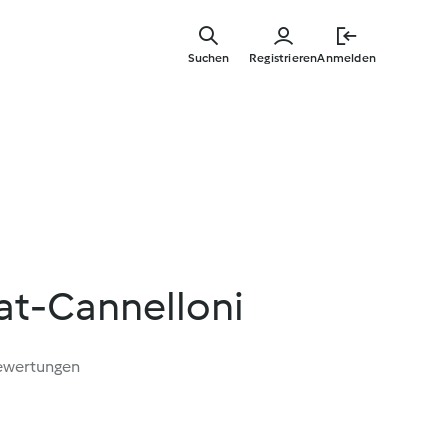
Springe
zum
Suchen
Registrieren
Anmelden
Hauptinha
at-Cannelloni
ewertungen