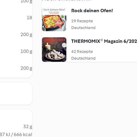
100 g
Rock deinen Ofen!
18
29 Rezepte
Deutschland
200 g
THERMOMIX® Magazin 6/20
100 g
42 Rezepte
Deutschland
200 g
32 g
87 kJ / 666 kcal