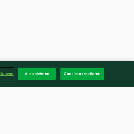
ellungen
Alle ablehnen
Cookies akzeptieren
it Mascarpone
Nudelauflauf mit Salsiccia und
Mozzarella