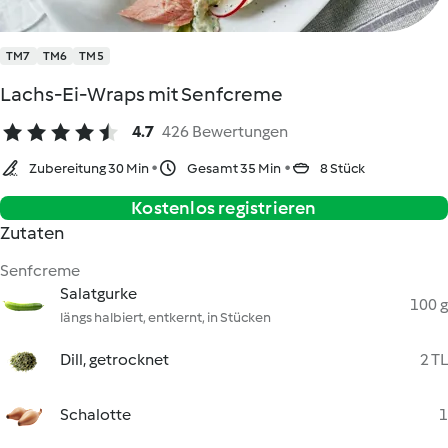
TM7
TM6
TM5
Lachs-Ei-Wraps mit Senfcreme
4.7
426 Bewertungen
Zubereitung 30 Min
Gesamt 35 Min
8 Stück
Kostenlos registrieren
Zutaten
Senfcreme
Salatgurke
100 g
längs halbiert, entkernt, in Stücken
Dill, getrocknet
2 TL
Schalotte
1