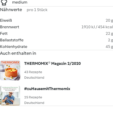
medium
Nährwerte
pro 1 Stück
Eiweiß
20 g
Brennwert
1910 kJ / 454 kcal
Fett
22 g
Ballaststoffe
2 g
Kohlenhydrate
45 g
Auch enthalten in
THERMOMIX® Magazin 2/2020
43 Rezepte
Deutschland
#zuHausemitThermomix
25 Rezepte
Deutschland