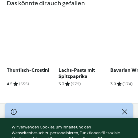
Das könnte dir auch gefallen
Thunfisch-Crostini
Lachs-Pasta mit
Bavarian W
Spitzpaprika
4.5
(555)
3.3
(272)
3.9
(174)
© Copyright 2026
Nutzungsbedingungen
Wir verwenden Cookies, um Inhalte und den
Webseitenbesuch zu personalisieren, Funktionen für soziale
Datenschutzrichtlinien