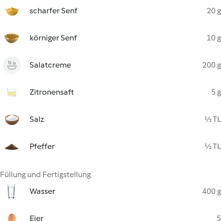
scharfer Senf
20 g
körniger Senf
10 g
Salatcreme
200 g
Zitronensaft
5 g
Salz
½ TL
Pfeffer
½ TL
Füllung und Fertigstellung
Wasser
400 g
Eier
5