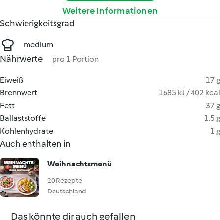
Weitere Informationen
Schwierigkeitsgrad
medium
Nährwerte
pro 1 Portion
Eiweiß
17 g
Brennwert
1685 kJ / 402 kcal
Fett
37 g
Ballaststoffe
1.5 g
Kohlenhydrate
1 g
Auch enthalten in
Weihnachtsmenü
20 Rezepte
Deutschland
Das könnte dir auch gefallen