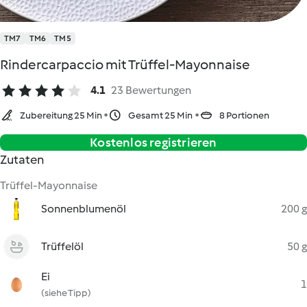
TM7
TM6
TM5
Rindercarpaccio mit Trüffel-Mayonnaise
4.1
23 Bewertungen
Zubereitung 25 Min
Gesamt 25 Min
8 Portionen
Kostenlos registrieren
Zutaten
Trüffel-Mayonnaise
Sonnenblumenöl
200 g
Trüffelöl
50 g
Ei
1
(siehe Tipp)