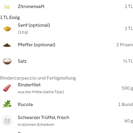
Zitronensaft
1 TL
1 TL Essig
Senf (optional)
2 TL
(10 g)
Pfeffer (optional)
2 Prisen
Salz
½ TL
Rindercarpaccio und Fertigstellung
Rinderfilet
500 g
aus der Mitte (siehe Tipp)
Rucola
1 Bund
Schwarzer Trüffel, frisch
60 g
in dünnen Scheiben