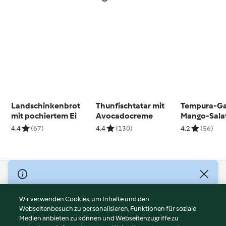
Landschinkenbrot
Thunfischtatar mit
Tempura-Ga
mit pochiertem Ei
Avocadocreme
Mango-Salat
Chili-Mayon
4.4
(67)
4.4
(130)
4.2
(56)
© Copyright 2026
Nutzungsbedingungen
Wir verwenden Cookies, um Inhalte und den
Webseitenbesuch zu personalisieren, Funktionen für soziale
Datenschutzrichtlinien
Medien anbieten zu können und Webseitenzugriffe zu
Disclaimer