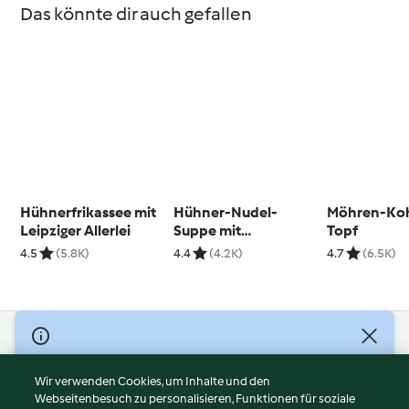
Das könnte dir auch gefallen
Hühnerfrikassee mit
Hühner-Nudel-
Möhren-Koh
Leipziger Allerlei
Suppe mit
Topf
Käseklößchen
4.5
(5.8K)
4.4
(4.2K)
4.7
(6.5K)
© Copyright 2026
Nutzungsbedingungen
Wir verwenden Cookies, um Inhalte und den
Webseitenbesuch zu personalisieren, Funktionen für soziale
Datenschutzrichtlinien