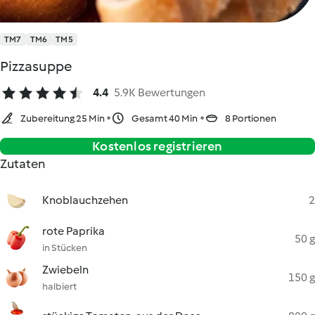
TM7
TM6
TM5
Pizzasuppe
4.4
5.9K Bewertungen
Zubereitung 25 Min
Gesamt 40 Min
8 Portionen
Kostenlos registrieren
Zutaten
Knoblauchzehen
2
rote Paprika
50 g
in Stücken
Zwiebeln
150 g
halbiert