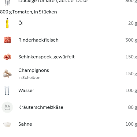
stückige Tomaten, aus der Dose
800 g
800 g Tomaten, in Stücken
Öl
20 g
Rinderhackfleisch
300 g
Schinkenspeck, gewürfelt
150 g
Champignons
150 g
in Scheiben
Wasser
100 g
Kräuterschmelzkäse
80 g
Sahne
100 g