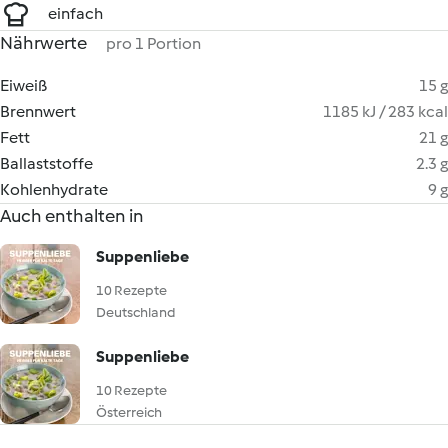
einfach
Nährwerte
pro 1 Portion
Eiweiß
15 g
Brennwert
1185 kJ / 283 kcal
Fett
21 g
Ballaststoffe
2.3 g
Kohlenhydrate
9 g
Auch enthalten in
Suppenliebe
10 Rezepte
Deutschland
Suppenliebe
10 Rezepte
Österreich