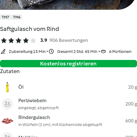
TM7
TM6
Saftgulasch vom Rind
3.9
906 Bewertungen
Zubereitung 15 Min
Gesamt 2 Std. 45 Min
6 Portionen
Kostenlos registrieren
Zutaten
Öl
20 g
Perlzwiebeln
200 g
eingelegt, abgetropft
Rindergulasch
600 g
in Würfeln (2 cm), mit Küchenrolle abgetupft