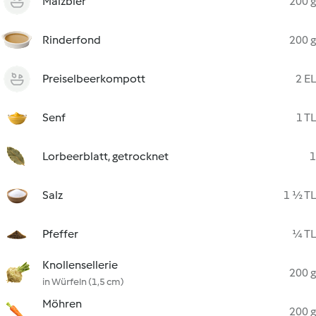
Malzbier
200 g
Rinderfond
200 g
Preiselbeerkompott
2 EL
Senf
1 TL
Lorbeerblatt, getrocknet
1
Salz
1 ½ TL
Pfeffer
¼ TL
Knollensellerie
200 g
in Würfeln (1,5 cm)
Möhren
200 g