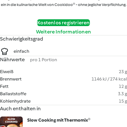
ein in die kulinarische Welt von Cookidoo® - ohne jegliche Verpflichtung.
Kostenlos registrieren
Weitere Informationen
Schwierigkeitsgrad
einfach
Nährwerte
pro 1 Portion
Eiweiß
23 g
Brennwert
1146 kJ / 274 kcal
Fett
12 g
Ballaststoffe
3.3 g
Kohlenhydrate
15 g
Auch enthalten in
Slow Cooking mit Thermomix®