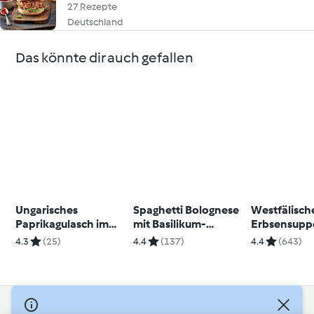
27 Rezepte
Deutschland
Das könnte dir auch gefallen
Ungarisches
Spaghetti Bolognese
Westfälisch
Paprikagulasch im
mit Basilikum-
Erbsensupp
Thermomix Friend
Parmesan
4.3
(25)
4.4
(137)
4.4
(643)
© Copyright 2026