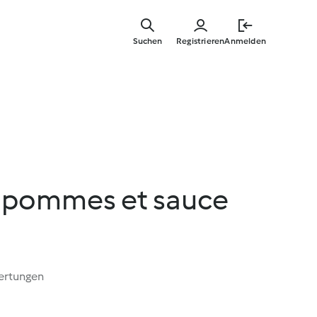
Springe
zum
Suchen
Registrieren
Anmelden
Hauptinha
x pommes et sauce
ertungen