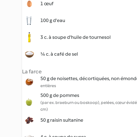
1 œuf
100 g d'eau
3 c. à soupe d'huile de tournesol
¼ c. à café de sel
La farce
50 g de noisettes, décortiquées, non émon
entières
500 g de pommes
(par ex. braeburn ou boskoop), pelées, cœur évid
cm)
50 g raisin sultanine
4 c. à soupe de sucre