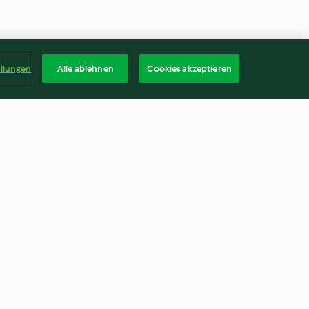
ellungen
Alle ablehnen
Cookies akzeptieren
es
Bruns de Bâle
4.1
(19)