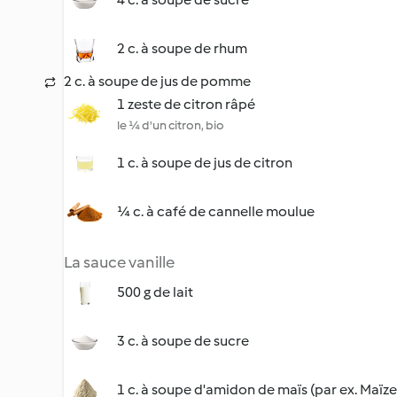
2 c. à soupe de rhum
2 c. à soupe de jus de pomme
1 zeste de citron râpé
le ¼ d'un citron, bio
1 c. à soupe de jus de citron
¼ c. à café de cannelle moulue
La sauce vanille
500 g de lait
3 c. à soupe de sucre
1 c. à soupe d'amidon de maïs (par ex. Maïz