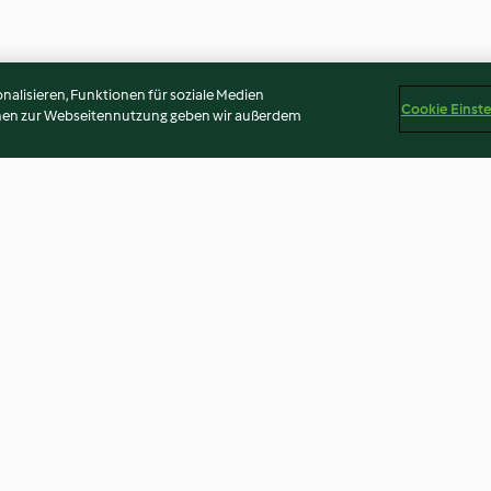
alisieren, Funktionen für soziale Medien
Cookie Einst
onen zur Webseitennutzung geben wir außerdem
 Zoug
Tourte aux noix de l'Engadine
Gâteau de Pâqu
4.6
(9)
4.3
(9)