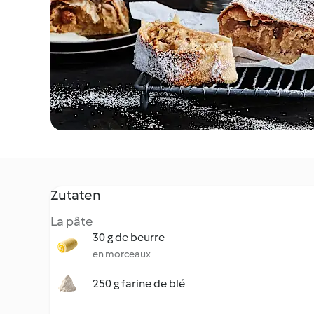
Zutaten
La pâte
30 g de beurre
en morceaux
250 g farine de blé