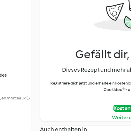
Gefällt dir
Dieses Rezept und mehr al
dées
Registriere dich jetzt und erhalte ein kostenl
Cookidoo® - oh
é, en morceaux (3
Kostenl
Weiter
Auch enthalten in