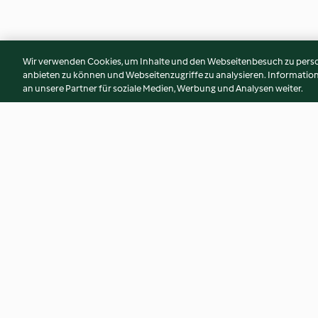
Wir verwenden Cookies, um Inhalte und den Webseitenbesuch zu person
anbieten zu können und Webseitenzugriffe zu analysieren. Informati
an unsere Partner für soziale Medien, Werbung und Analysen weiter.
Œufs colorés en bleu clair
Tourte au kirsch de
4.0
(2)
4.7
(3)
© Copyright 2026