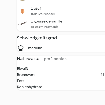
1 œuf
frais (voir conseil)
1 gousse de vanille
et les grains grattés
Schwierigkeitsgrad
medium
Nährwerte
pro 1 portion
Eiweiß
Brennwert
21
Fett
Kohlenhydrate