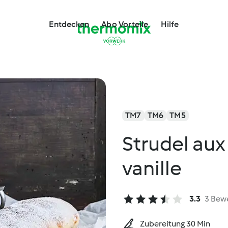
Entdecken
Abo Vorteile
Hilfe
TM7
TM6
TM5
Strudel au
vanille
3.3
3 Bew
Zubereitung 30 Min