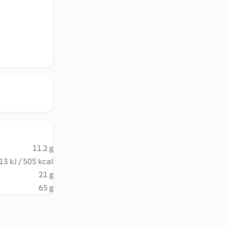
11.2 g
13 kJ / 505 kcal
21 g
65 g