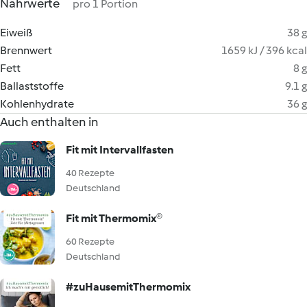
Nährwerte
pro 1 Portion
Eiweiß
38 g
Brennwert
1659 kJ / 396 kcal
Fett
8 g
Ballaststoffe
9.1 g
Kohlenhydrate
36 g
Auch enthalten in
Fit mit Intervallfasten
40 Rezepte
Deutschland
Fit mit Thermomix®
60 Rezepte
Deutschland
#zuHausemitThermomix