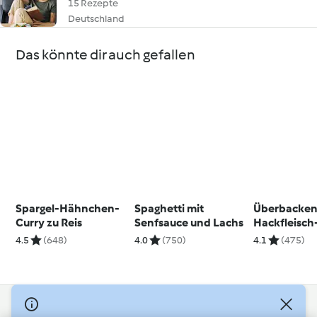
15 Rezepte
Deutschland
Das könnte dir auch gefallen
Spargel-Hähnchen-
Spaghetti mit
Überbacke
Curry zu Reis
Senfsauce und Lachs
Hackfleisch
Röllchen
4.5
(648)
4.0
(750)
4.1
(475)
© Copyright 2026