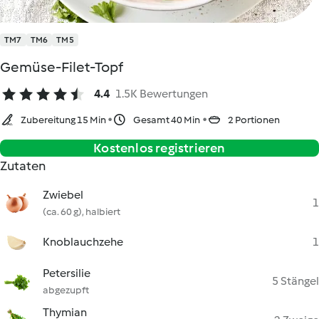
TM7
TM6
TM5
Gemüse-Filet-Topf
4.4
1.5K Bewertungen
Zubereitung 15 Min
Gesamt 40 Min
2 Portionen
Kostenlos registrieren
Zutaten
Zwiebel
1
(ca. 60 g), halbiert
Knoblauchzehe
1
Petersilie
5 Stängel
abgezupft
Thymian