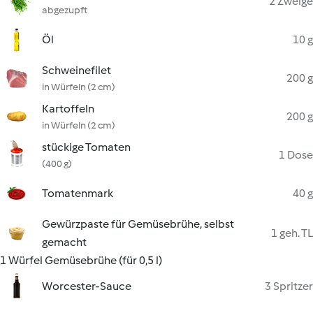
2 Zweige
abgezupft
Öl
10 g
Schweinefilet
200 g
in Würfeln (2 cm)
Kartoffeln
200 g
in Würfeln (2 cm)
stückige Tomaten
1 Dose
(400 g)
Tomatenmark
40 g
Gewürzpaste für Gemüsebrühe, selbst
1 geh. TL
gemacht
1 Würfel Gemüsebrühe (für 0,5 l)
Worcester-Sauce
3 Spritzer