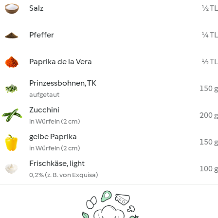
Salz
½ TL
Pfeffer
¼ TL
Paprika de la Vera
½ TL
Prinzessbohnen, TK
150 g
aufgetaut
Zucchini
200 g
in Würfeln (2 cm)
gelbe Paprika
150 g
in Würfeln (2 cm)
Frischkäse, light
100 g
0,2% (z. B. von Exquisa)