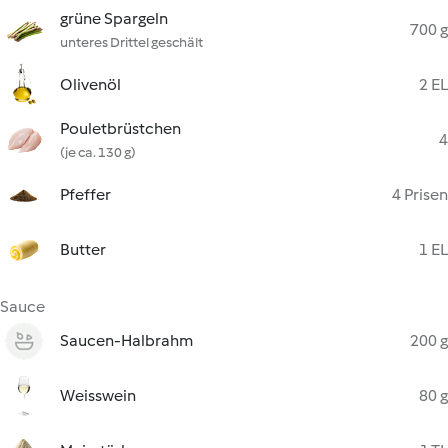
grüne Spargeln
700 g
unteres Drittel geschält
Olivenöl
2 EL
Pouletbrüstchen
4
(je ca. 130 g)
Pfeffer
4 Prisen
Butter
1 EL
Sauce
Saucen-Halbrahm
200 g
Weisswein
80 g