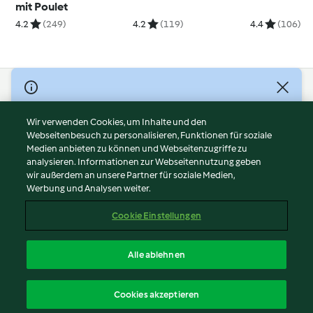
mit Poulet
4.2
(249)
4.2
(119)
4.4
(106)
© Copyright 2026
Nutzungsbedingungen
Wir verwenden Cookies, um Inhalte und den
Webseitenbesuch zu personalisieren, Funktionen für soziale
Datenschutzrichtlinien
Medien anbieten zu können und Webseitenzugriffe zu
Disclaimer
analysieren. Informationen zur Webseitennutzung geben
Impressum
wir außerdem an unsere Partner für soziale Medien,
Werbung und Analysen weiter.
Cookies
Inhalt melden
Cookie Einstellungen
Abo kündigen
Vertrag widerrufen
Alle ablehnen
Erklärung zur Barrierefreiheit
Deutsch
Cookies akzeptieren