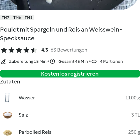
TM7
TM6
TM5
Poulet mit Spargeln und Reis an Weisswein-
Specksauce
4.3
63 Bewertungen
Zubereitung 15 Min
Gesamt 45 Min
4 Portionen
Kostenlos registrieren
Zutaten
Wasser
1100 g
Salz
3 TL
Parboiled Reis
250 g