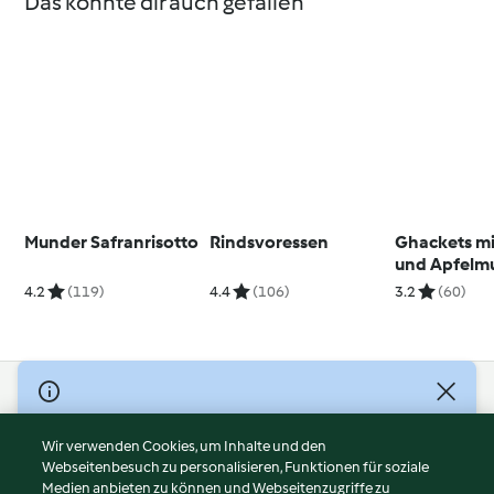
Das könnte dir auch gefallen
Munder Safranrisotto
Rindsvoressen
Ghackets mi
und Apfelm
4.2
(119)
4.4
(106)
3.2
(60)
© Copyright 2026
Nutzungsbedingungen
Wir verwenden Cookies, um Inhalte und den
Webseitenbesuch zu personalisieren, Funktionen für soziale
Datenschutzrichtlinien
Medien anbieten zu können und Webseitenzugriffe zu