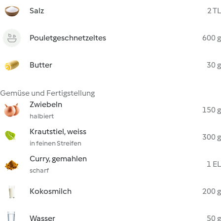
Salz
2 TL
Pouletgeschnetzeltes
600 g
Butter
30 g
Gemüse und Fertigstellung
Zwiebeln
150 g
halbiert
Krautstiel, weiss
300 g
in feinen Streifen
Curry, gemahlen
1 EL
scharf
Kokosmilch
200 g
Wasser
50 g