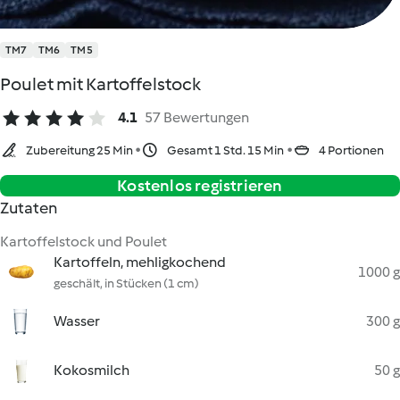
TM7
TM6
TM5
Poulet mit Kartoffelstock
4.1
57 Bewertungen
Zubereitung 25 Min
Gesamt 1 Std. 15 Min
4 Portionen
Kostenlos registrieren
Zutaten
Kartoffelstock und Poulet
Kartoffeln, mehligkochend
1000 g
geschält, in Stücken (1 cm)
Wasser
300 g
Kokosmilch
50 g