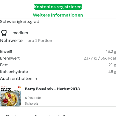
Kostenlos registrieren
Weitere Informationen
Schwierigkeitsgrad
medium
Nährwerte
pro 1 Portion
Eiweiß
43.2 g
Brennwert
2377 kJ / 566 kcal
Fett
21 g
Kohlenhydrate
48 g
Auch enthalten in
Betty Bossi mix - Herbst 2018
6 Rezepte
Schweiz